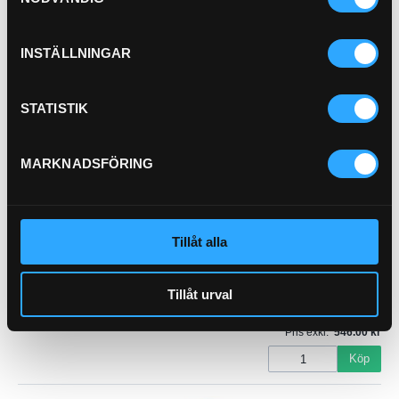
Pris exkl.
152.00
Köp
INSTÄLLNINGAR
Bränslefilter
Vattensep.
STATISTIK
21-477
Outer Diameter 107.4
MARKNADSFÖRING
mm (4.23 inch)
Thread Size 1-14 UN
Length 216.4 mm (8.52
inch)
Tillåt alla
Bowl Thread 3 3/4-10 UN
Efficiency 99% 10
micron
…
Collapse Burst 4 bar (58
Tillåt urval
psi)
Pris exkl.
546.00
Köp