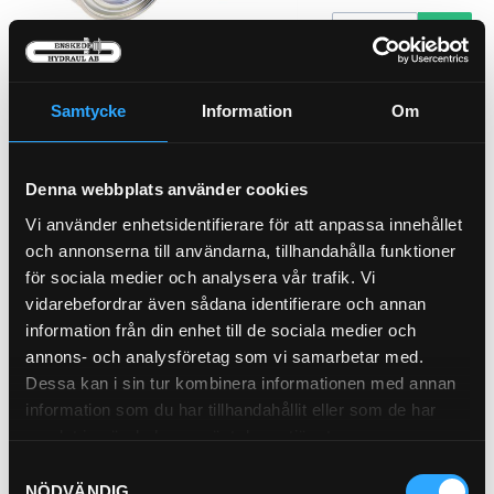
Köp
Hyttfilter Inner
Samtycke
Information
Om
21-75179
Denna webbplats använder cookies
Vi använder enhetsidentifierare för att anpassa innehållet
Pris exkl.
144.00
och annonserna till användarna, tillhandahålla funktioner
för sociala medier och analysera vår trafik. Vi
Köp
vidarebefordrar även sådana identifierare och annan
information från din enhet till de sociala medier och
Hyttfilter Ytter
annons- och analysföretag som vi samarbetar med.
21-75180
Dessa kan i sin tur kombinera informationen med annan
information som du har tillhandahållit eller som de har
samlat in när du har använt deras tjänster.
Samtyckesval
NÖDVÄNDIG