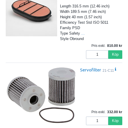
Length 316.5 mm (12.46 inch)
Width 189.5 mm (7.46 inch)
Height 40 mm (1.57 inch)
Efficiency Test Std ISO 5011
Family PSD
Type Safety
…
Style Obround
Pris exkl.
810.00
Köp
Servofilter
21-C11
Pris exkl.
332.00
Köp