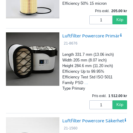
Efficiency 50% 15 micron
Pris exkl.
205.00
Köp
Luftfilter Powercore Primär
21-8676
Length 331.7 mm (13.06 inch)
Width 205 mm (8.07 inch)
Height 284.6 mm (11.20 inch)
Efficiency Up to 99.95%
Efficiency Test Std ISO 5011
Family PSD
…
Type Primary
Pris exkl.
1 512.00
Köp
Luftfilter Powercore Säkerhet
21-1560