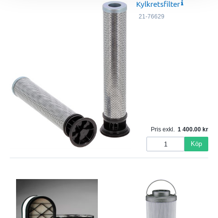
Kylkretsfilter
21-76629
Pris exkl.
1 400.00
Köp