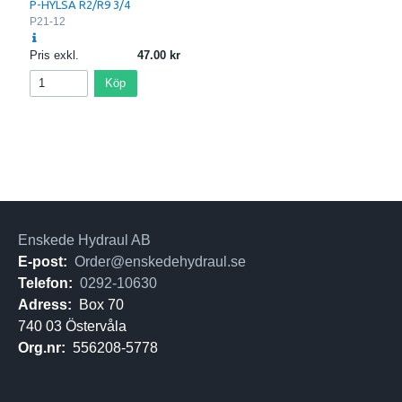
P-HYLSA R2/R9 3/4
P21-12
Pris exkl.
47.00
Köp
Enskede Hydraul AB
E-post:
Order@enskedehydraul.se
Telefon:
0292-10630
Adress:
Box 70
740 03 Östervåla
Org.nr:
556208-5778