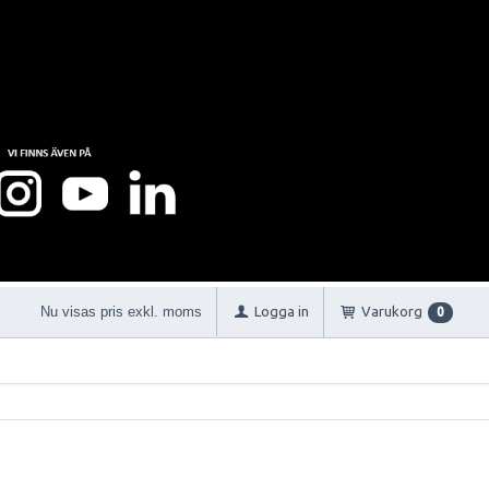
Nu visas pris exkl. moms
Logga in
Varukorg
0