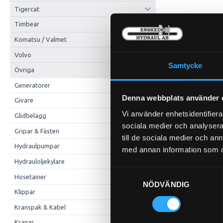
Tigercat
Timbear
Komatsu / Valmet
Volvo
Samtycke
Övriga
Generatorer
Denna webbplats använder 
Givare
Vi använder enhetsidentifierar
Glidbelägg
sociala medier och analysera 
Gripar & Fästen
till de sociala medier och a
Hydraulpumpar
med annan information som du 
Hydrauloljekylare
Samtyckesval
Hosetainer
NÖDVÄNDIG
Klippar
Kranspak & Kabel
Kranar