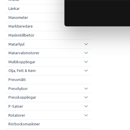
Länkar
Manometer
Markberedare
Maskintillbehör
Matarhjul
Matarvalsmotorer
Multikopplingar
Olja, Fett & Kem
Pressmått
Presshylsor
Presskopplingar
P-Satser
Rotatorer
Rörbocksmaskiner