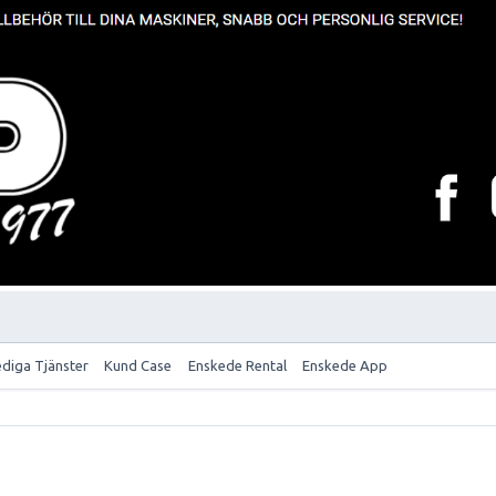
ediga Tjänster
Kund Case
Enskede Rental
Enskede App