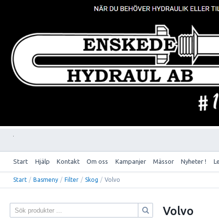
Start
Hjälp
Kontakt
Om oss
Kampanjer
Mässor
Nyheter !
L
Start
/
Basmeny
/
Filter
/
Skog
/
Volvo
Volvo