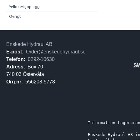
Yelloc Miljöplugg
Övrigt
Enskede Hydraul AB
E-post:
Order@enskedehydraul.se
Telefon:
0292-10630
Adress:
Box 70
740 03 Östervåla
Org.nr:
556208-5778
Information Lagercra
Enskede Hydraul AB i