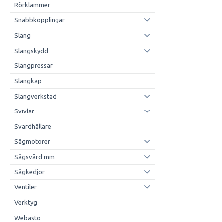
Rörklammer
Snabbkopplingar
Slang
Slangskydd
Slangpressar
Slangkap
Slangverkstad
Svivlar
Svärdhållare
Sågmotorer
Sågsvärd mm
Sågkedjor
Ventiler
Verktyg
Webasto