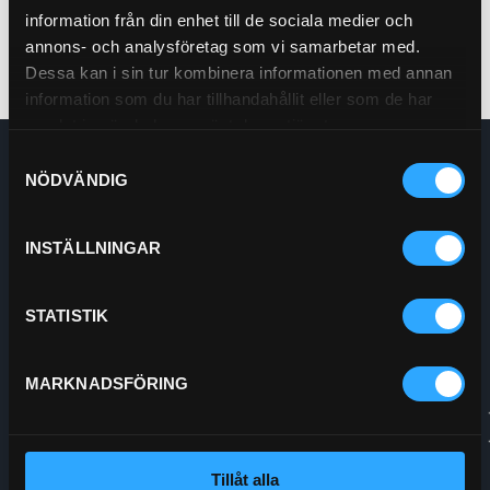
information från din enhet till de sociala medier och
annons- och analysföretag som vi samarbetar med.
Dessa kan i sin tur kombinera informationen med annan
information som du har tillhandahållit eller som de har
samlat in när du har använt deras tjänster.
Samtyckesval
Enskede Hydraul AB
NÖDVÄNDIG
E-post:
Order@enskedehydraul.se
Telefon:
0292-10630
Adress:
Box 70
INSTÄLLNINGAR
740 03 Östervåla
Org.nr:
556208-5778
STATISTIK
MARKNADSFÖRING
Tillåt alla