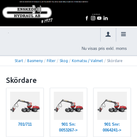
Nu visas pris exkl. moms
Start
/
Basmeny
/
Filter
/
Skog
/
Komatsu / Valmet
/
Skördare
Skördare
701/711
901 Sn:
901 Snr:
0053267->
0064241->