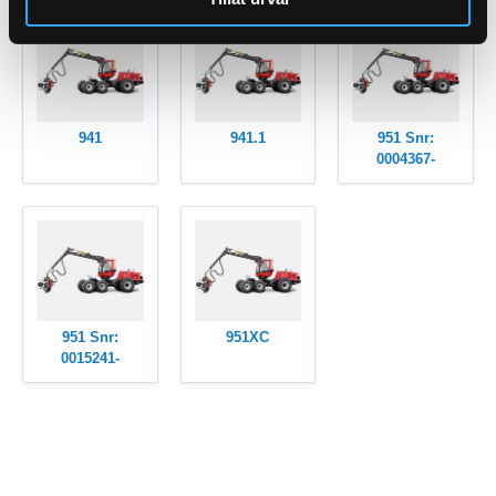
941
941.1
951 Snr:
0004367-
951 Snr:
951XC
0015241-