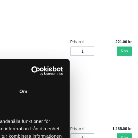
Pris exkl.
221.00
Köp
Om
andahålla funktioner för
n information från din enhet
Pris exkl.
1 285.00
 tur kombinera informationen
Köp