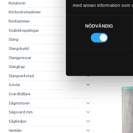
Rotatorer
med annan information som du 
Rörbocksmaskiner
Samtyckesval
Rörklammer
NÖDVÄNDIG
Snabbkopplingar
Slang
Slangskydd
Slangpressar
Slangkap
Slangverkstad
Svivlar
Svärdhållare
Sågmotorer
Sågsvärd mm
Sågkedjor
Ventiler