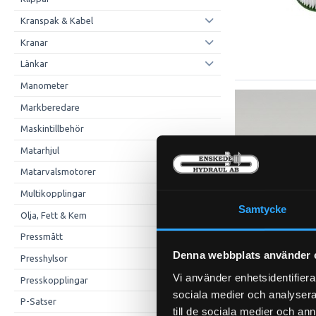
Kranspak & Kabel
Kranar
Länkar
Manometer
Markberedare
Maskintillbehör
Matarhjul
Matarvalsmotorer
Multikopplingar
Samtycke
Olja, Fett & Kem
Pressmått
Denna webbplats använder 
Presshylsor
Vi använder enhetsidentifierar
Presskopplingar
sociala medier och analysera 
P-Satser
till de sociala medier och a