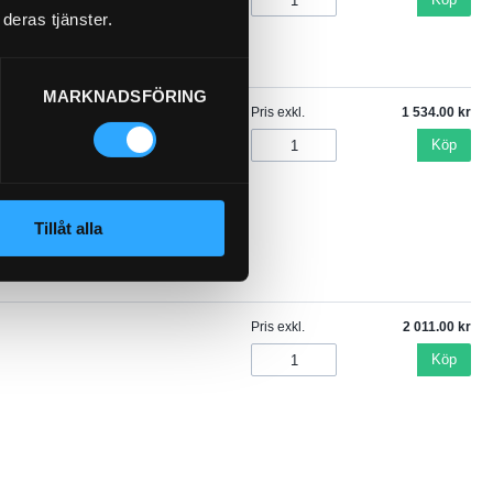
deras tjänster.
MARKNADSFÖRING
Pris exkl.
1 534.00
Köp
Tillåt alla
Pris exkl.
2 011.00
Köp