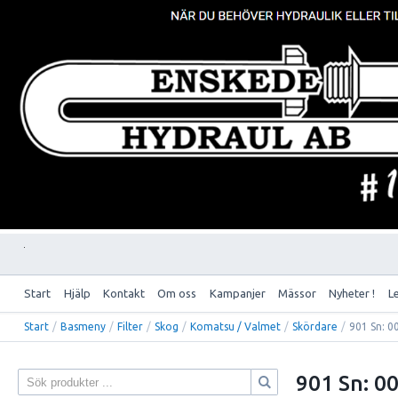
Start
Hjälp
Kontakt
Om oss
Kampanjer
Mässor
Nyheter !
L
Start
/
Basmeny
/
Filter
/
Skog
/
Komatsu / Valmet
/
Skördare
/
901 Sn: 0
901 Sn: 0