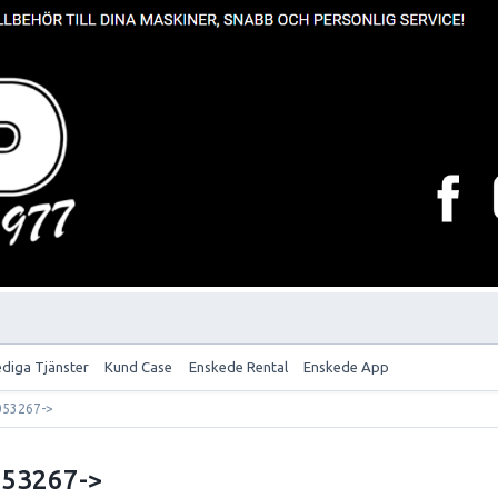
ediga Tjänster
Kund Case
Enskede Rental
Enskede App
053267->
053267->