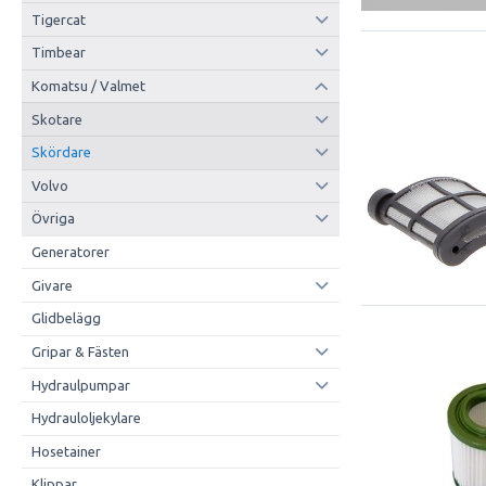
Tigercat
Timbear
Komatsu / Valmet
Skotare
Skördare
Volvo
Övriga
Generatorer
Givare
Glidbelägg
Gripar & Fästen
Hydraulpumpar
Hydrauloljekylare
Hosetainer
Klippar