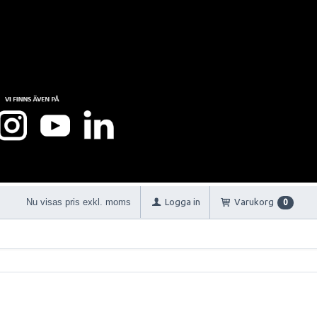
Nu visas pris exkl. moms
Logga in
Varukorg
0