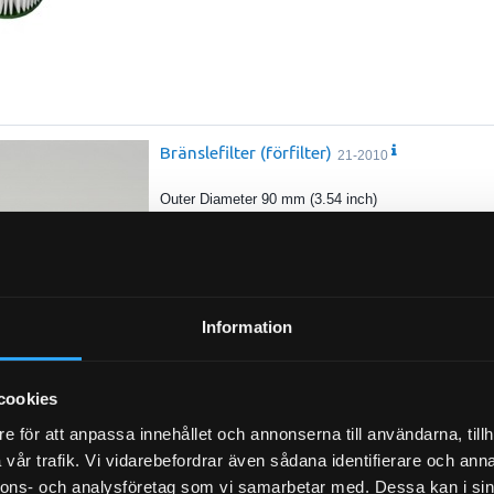
Bränslefilter (förfilter)
21-2010
Outer Diameter 90 mm (3.54 inch)
Inner Diameter 16 mm (0.63 inch)
Length 69.2 mm (2.72 inch)
Efficiency 50% 10 micron
…
Efficiency Test Std ISO 4572
Information
cookies
e för att anpassa innehållet och annonserna till användarna, tillh
vår trafik. Vi vidarebefordrar även sådana identifierare och anna
Bränslefilter, kit 2st
21-5249685
nnons- och analysföretag som vi samarbetar med. Dessa kan i sin