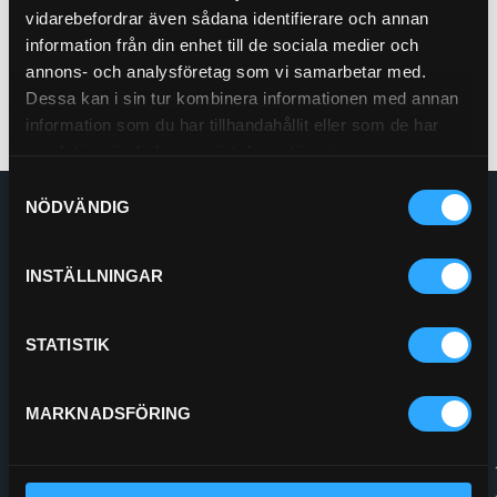
vidarebefordrar även sådana identifierare och annan
L20 (Deutz)
information från din enhet till de sociala medier och
annons- och analysföretag som vi samarbetar med.
Dessa kan i sin tur kombinera informationen med annan
information som du har tillhandahållit eller som de har
samlat in när du har använt deras tjänster.
Samtyckesval
NÖDVÄNDIG
Enskede Hydraul AB
E-post:
Order@enskedehydraul.se
Telefon:
0292-10630
INSTÄLLNINGAR
Adress:
Box 70
740 03 Östervåla
STATISTIK
Org.nr:
556208-5778
MARKNADSFÖRING