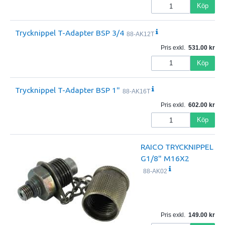
Köp
Trycknippel T-Adapter BSP 3/4
88-AK12T
Pris exkl.
531.00
Köp
Trycknippel T-Adapter BSP 1"
88-AK16T
Pris exkl.
602.00
Köp
RAICO TRYCKNIPPEL
G1/8" M16X2
88-AK02
Pris exkl.
149.00