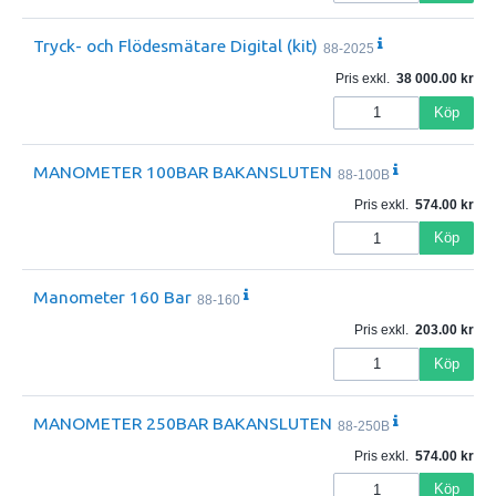
Tryck- och Flödesmätare Digital (kit)
88-2025
Pris exkl.
38 000.00
Köp
MANOMETER 100BAR BAKANSLUTEN
88-100B
Pris exkl.
574.00
Köp
Manometer 160 Bar
88-160
Pris exkl.
203.00
Köp
MANOMETER 250BAR BAKANSLUTEN
88-250B
Pris exkl.
574.00
Köp