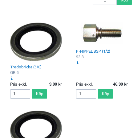
Köp
P-NIPPEL BSP (1/2)
92-8
Tredobricka (3/8)
GB-6
Pris exkl.
9.00
Pris exkl.
46.90
Köp
Köp