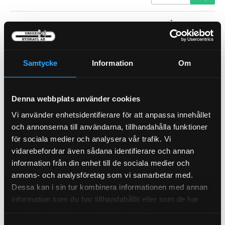
MANOMETER 25BAR BAKANSLUTEN
88-25B
Pris exkl.
542.00
Köp
Samtycke
Information
Om
MANOMETER 400 BAR BAKANSLUTEN
88-400B
Pris exkl.
400.00
Denna webbplats använder cookies
Köp
Vi använder enhetsidentifierare för att anpassa innehållet
och annonserna till användarna, tillhandahålla funktioner
MANOMETER 600BAR BAKANSLUTEN
för sociala medier och analysera vår trafik. Vi
88-600B
vidarebefordrar även sådana identifierare och annan
Pris exkl.
870.00
information från din enhet till de sociala medier och
Köp
annons- och analysföretag som vi samarbetar med.
Dessa kan i sin tur kombinera informationen med annan
RAICO TRYCKNIPPEL DKO 10S M18.1,5
88-ADK10S
information som du har tillhandahållit eller som de har
Pris exkl.
118.00
samlat in när du har använt deras tjänster.
Köp