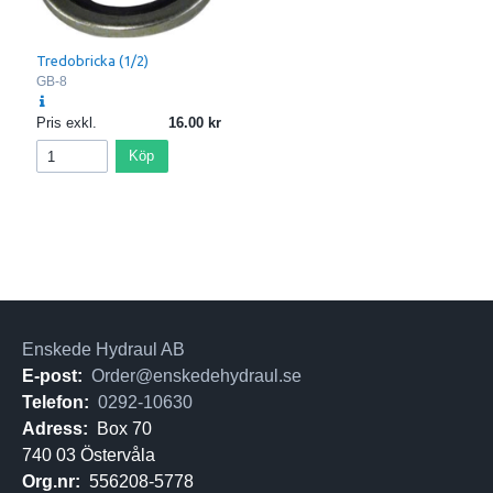
Tredobricka (1/2)
GB-8
Pris exkl.
16.00
Köp
Enskede Hydraul AB
E-post:
Order@enskedehydraul.se
Telefon:
0292-10630
Adress:
Box 70
740 03 Östervåla
Org.nr:
556208-5778