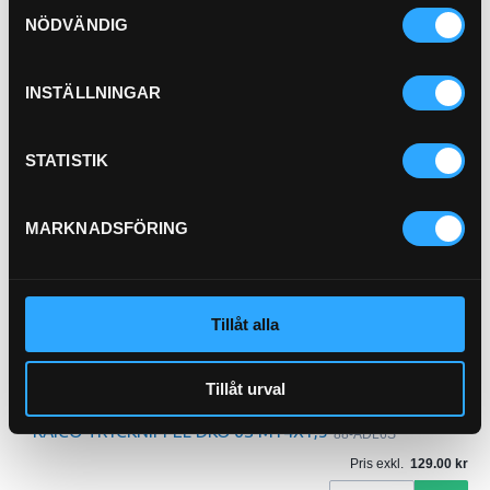
Samtyckesval
NÖDVÄNDIG
RAICO TRYCKNIPPEL DKO 12S M20X1,5
88-ADK12S
INSTÄLLNINGAR
Pris exkl.
122.00
Köp
STATISTIK
RAICO TRYCKNIPPEL DKO 8S M16X1,5
88-ADK8S
Pris exkl.
120.00
MARKNADSFÖRING
Köp
RAICO TRYCKNIPPEL DKO 6L M12X1,5
88-ADL6L
Tillåt alla
Pris exkl.
102.00
Köp
Tillåt urval
RAICO TRYCKNIPPEL DKO 6S M14X1,5
88-ADL6S
Pris exkl.
129.00