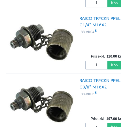
Köp
RAICO TRYCKNIPPEL
G1/4" M16X2
88-AK04
Pris exkl.
110.00
Köp
RAICO TRYCKNIPPEL
G3/8" M16X2
88-AK06
Pris exkl.
197.00