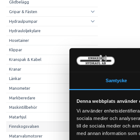
Glidbelägg
Gripar & Fästen
Hydraulpumpar
Hydrauloljekylare
Hosetainer
Klippar
Kranspak & Kabel
Kranar
Länkar
Samtycke
Manometer
Markberedare
Denna webbplats använder 
Maskintillbehör
Vi använder enhetsidentifierar
Matarhjul
sociala medier och analysera 
till de sociala medier och a
Finnskogsvalsen
med annan information som du 
Matarvalsmotorer