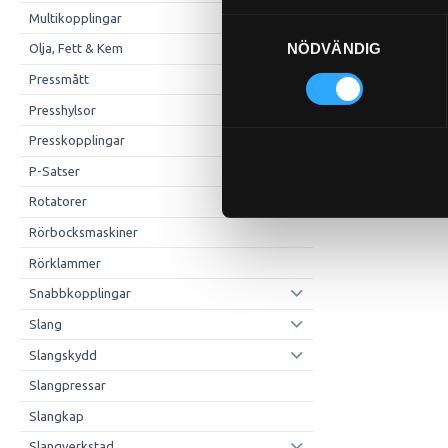
Multikopplingar
Samtyckesval
NÖDVÄNDIG
Olja, Fett & Kem
Pressmått
Presshylsor
Presskopplingar
P-Satser
Rotatorer
Rörbocksmaskiner
Rörklammer
Snabbkopplingar
Slang
Slangskydd
Slangpressar
Slangkap
Slangverkstad