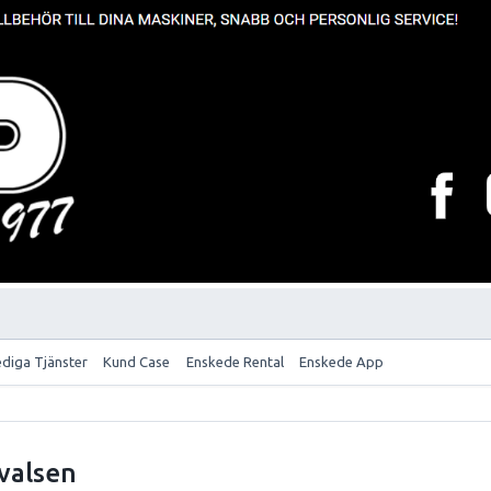
ediga Tjänster
Kund Case
Enskede Rental
Enskede App
valsen