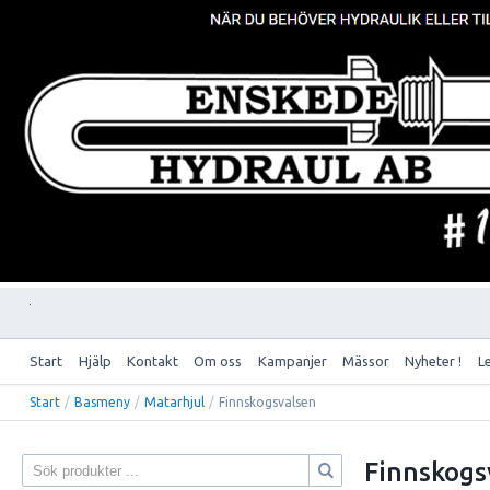
Start
Hjälp
Kontakt
Om oss
Kampanjer
Mässor
Nyheter !
L
Start
/
Basmeny
/
Matarhjul
/
Finnskogsvalsen
Finnskogs