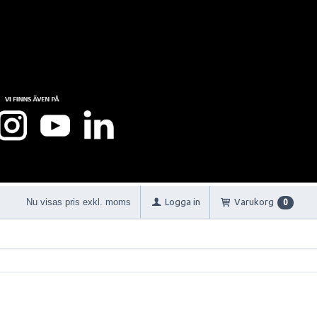
Nu visas pris exkl. moms
Logga in
Varukorg
0