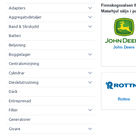
Finnskogsvalsen f
Adapters
Matarhjul säljs i p
Aggregatsdetaljer
Band & Slirskydd
Batteri
Belysning
John Deere
Boggielager
Centralsmörjning
Cylindrar
Dieslelutrustning
Däck
Rottne
Entreprenad
Filter
Generatorer
Givare