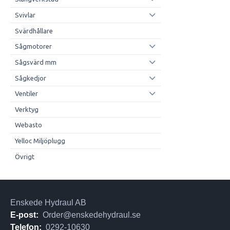
Svivlar
Svärdhållare
Sågmotorer
Sågsvärd mm
Sågkedjor
Ventiler
Verktyg
Webasto
Yelloc Miljöplugg
Övrigt
Enskede Hydraul AB
E-post:
Order@enskedehydraul.se
Telefon:
0292-10630