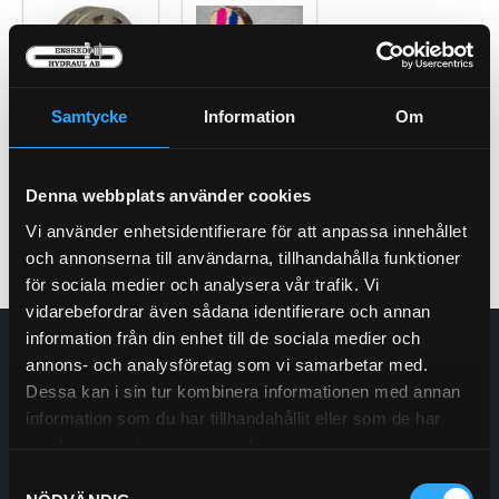
Märkfärg
Samtycke
Information
Om
Drivhjul
Denna webbplats använder cookies
Vi använder enhetsidentifierare för att anpassa innehållet
och annonserna till användarna, tillhandahålla funktioner
för sociala medier och analysera vår trafik. Vi
vidarebefordrar även sådana identifierare och annan
information från din enhet till de sociala medier och
Enskede Hydraul AB
annons- och analysföretag som vi samarbetar med.
E-post:
Order@enskedehydraul.se
Dessa kan i sin tur kombinera informationen med annan
Telefon:
0292-10630
information som du har tillhandahållit eller som de har
Adress:
Box 70
samlat in när du har använt deras tjänster.
740 03 Östervåla
Samtyckesval
Org.nr:
556208-5778