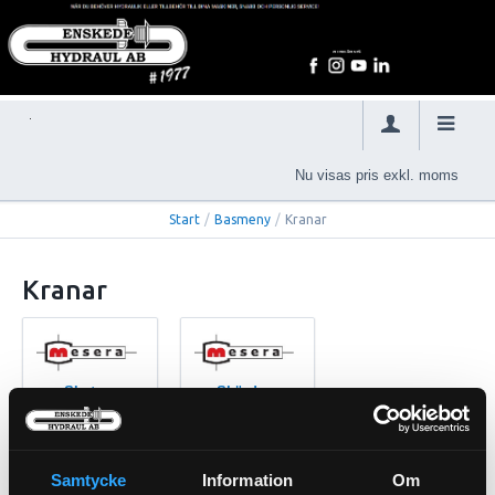
Nu visas pris exkl. moms
Start
/
Basmeny
/
Kranar
Kranar
Skotare
Skördare
Samtycke
Information
Om