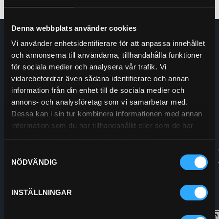
Denna webbplats använder cookies
Enskede Hydraul AB
Vi använder enhetsidentifierare för att anpassa innehållet
E-post:
Order@enskedehydraul.se
och annonserna till användarna, tillhandahålla funktioner
Telefon:
0292-10630
för sociala medier och analysera vår trafik. Vi
Adress:
Box 70
vidarebefordrar även sådana identifierare och annan
740 03 Östervåla
information från din enhet till de sociala medier och
Org.nr:
556208-5778
annons- och analysföretag som vi samarbetar med.
Dessa kan i sin tur kombinera informationen med annan
information som du har tillhandahållit eller som de har
samlat in när du har använt deras tjänster.
Samtyckesval
NÖDVÄNDIG
INSTÄLLNINGAR