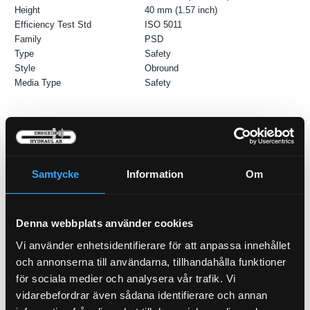
Height
40 mm (1.57 inch)
Efficiency Test Std
ISO 5011
Family
PSD
Type
Safety
Style
Obround
Media Type
Safety
Samtycke
Information
Om
Denna webbplats använder cookies
Vi använder enhetsidentifierare för att anpassa innehållet
Luftfilter Powercore Primär
och annonserna till användarna, tillhandahålla funktioner
21-8666
för sociala medier och analysera vår trafik. Vi
vidarebefordrar även sådana identifierare och annan
Hydraulfilter Retur