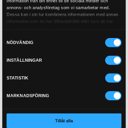
information från din enhet till de sociala medier och
21-H102
annons- och analysföretag som vi samarbetar med.
Pris exkl.
1 311.00
Pris exkl.
1 580.00
Dessa kan i sin tur kombinera informationen med annan
Köp
Köp
information som du har tillhandahållit eller som de har
samlat in när du har använt deras tjänster.
Samtyckesval
NÖDVÄNDIG
INSTÄLLNINGAR
STATISTIK
Oljefilter Spinon (147mm)
21-M21
MARKNADSFÖRING
Pris exkl.
242.00
Köp
Tillåt alla