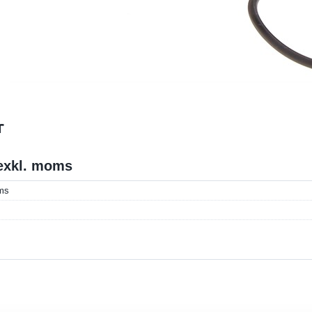
r
exkl. moms
oms