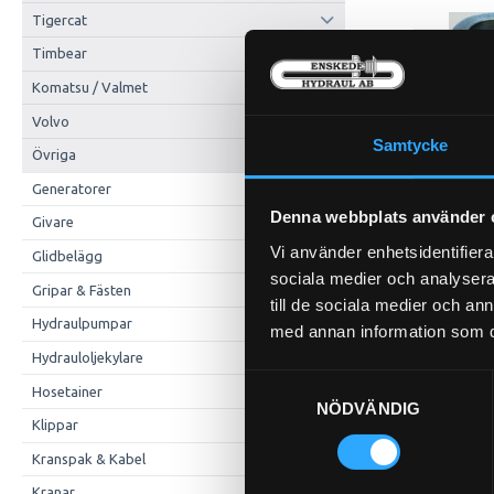
Tigercat
Timbear
Komatsu / Valmet
Volvo
Samtycke
Övriga
P-HYLSA R2/R9 3
P21-12
Generatorer
Denna webbplats använder 
Givare
Vi använder enhetsidentifierar
Glidbelägg
sociala medier och analysera 
Gripar & Fästen
till de sociala medier och a
Hydraulpumpar
med annan information som du 
Hydrauloljekylare
Pris exkl.
Samtyckesval
Hosetainer
Kö
NÖDVÄNDIG
Klippar
Kranspak & Kabel
Kranar