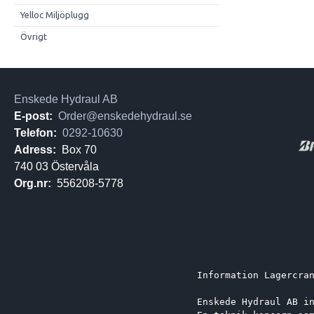
Yelloc Miljöplugg
Övrigt
Enskede Hydraul AB
E-post:
Order@enskedehydraul.se
Telefon:
0292-10630
Adress:
Box 70
740 03 Östervåla
Org.nr:
556208-5778
Information Lagercra
Enskede Hydraul AB i