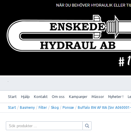
Start
Hjälp
Kontakt
Om oss
Kampanjer
Mässor
Nyheter !
L
Start
/
Basmeny
/
Filter
/
Skog
/
Ponsse
/
Buffalo 8W AF IIIA (Snr A060001-