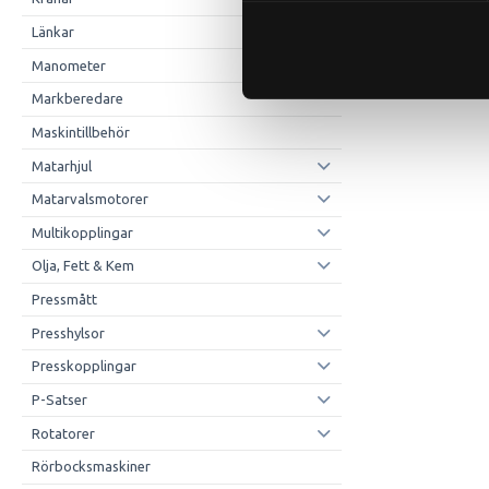
Länkar
Manometer
Markberedare
Maskintillbehör
Matarhjul
Matarvalsmotorer
Multikopplingar
Olja, Fett & Kem
Pressmått
Presshylsor
Presskopplingar
P-Satser
Rotatorer
Rörbocksmaskiner