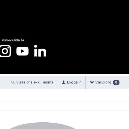
Nu visas pris exkl. moms
Logga in
Varukorg
0