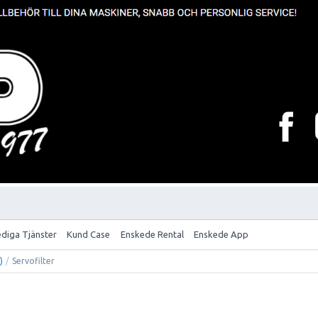
ediga Tjänster
Kund Case
Enskede Rental
Enskede App
)
/
Servofilter