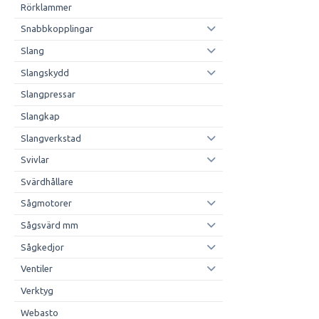
Rörklammer
Snabbkopplingar
Slang
Slangskydd
Slangpressar
Slangkap
Slangverkstad
Svivlar
Svärdhållare
Sågmotorer
Sågsvärd mm
Sågkedjor
Ventiler
Verktyg
Webasto