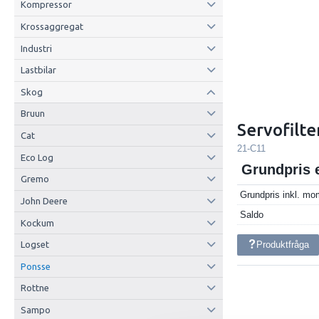
Kompressor
Krossaggregat
Industri
Lastbilar
Skog
Bruun
Servofilte
Cat
21-C11
Eco Log
Grundpris 
Gremo
Grundpris inkl. m
John Deere
Saldo
Kockum
Produktfråga
Logset
Ponsse
Rottne
Sampo