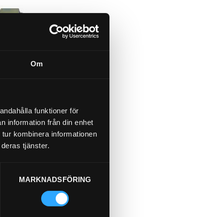
L BSP (1/4)
Om
andahålla funktioner för
n information från din enhet
 tur kombinera informationen
deras tjänster.
l.
28.90
Köp
MARKNADSFÖRING