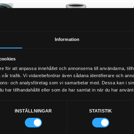
P-NIPPE
92-4
Information
/4
cookies
e för att anpassa innehållet och annonserna till användarna, tillh
vår trafik. Vi vidarebefordrar även sådana identifierare och anna
HYDRAULFILTER (R)
nnons- och analysföretag som vi samarbetar med. Dessa kan i sin
21-40295
har tillhandahållit eller som de har samlat in när du har använt 
47.00
Pris exkl.
1 000.00
Pris exk
p
Köp
INSTÄLLNINGAR
STATISTIK