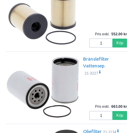
Pris exkl.
552.00
Köp
Bränslefilter
Vattensep.
21-3227
Pris exkl.
663.00
Köp
Oljefilter
21-1134