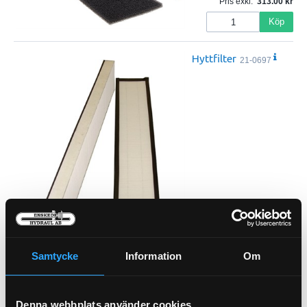
Pris exkl.
313.00
Köp
Hyttfilter
21-0697
Pris exkl.
741.00
Samtycke
Information
Om
Köp
Denna webbplats använder cookies