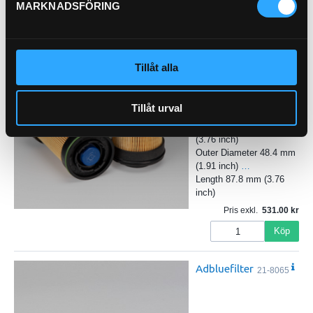
Köp
MARKNADSFÖRING
Adbluefilter
(95.4mm)
Tillåt alla
21-546
Inner Diameter 20.5 mm
Tillåt urval
(0.81 inch)
Overall Length 95.4 mm
(3.76 inch)
Outer Diameter 48.4 mm
(1.91 inch)
…
Length 87.8 mm (3.76
inch)
Pris exkl.
531.00
Köp
Adbluefilter
21-8065