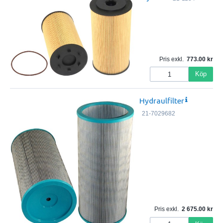
Pris exkl.
773.00
Köp
Hydraulfilter
21-7029682
Pris exkl.
2 675.00