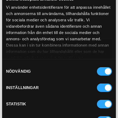
Vevhusvent. Filter
Vi använder enhetsidentifierare för att anpassa innehållet
21-654
och annonserna till användarna, tillhandahålla funktioner
för sociala medier och analysera vår trafik. Vi
vidarebefordrar även sådana identifierare och annan
information från din enhet till de sociala medier och
annons- och analysföretag som vi samarbetar med.
Dessa kan i sin tur kombinera informationen med annan
Pris exkl.
479.00
information som du har tillhandahållit eller som de har
Köp
samlat in när du har använt deras tjänster.
Samtyckesval
Avluftsfilter 200 l/min 3/4
NÖDVÄNDIG
BSP
21-7019
INSTÄLLNINGAR
STATISTIK
Pris exkl.
402.00