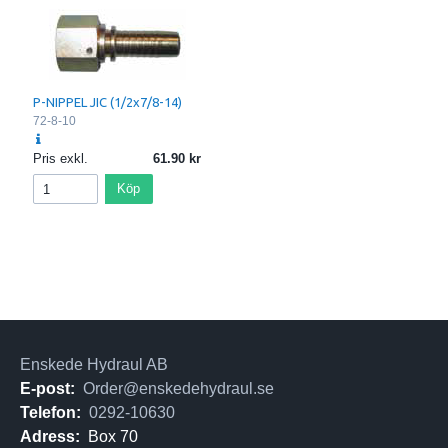
P-NIPPEL JIC (1/2x7/8-14)
72-8-10
Pris exkl.
61.90
Köp
Enskede Hydraul AB
E-post:
Order@enskedehydraul.se
Telefon:
0292-10630
Adress:
Box 70