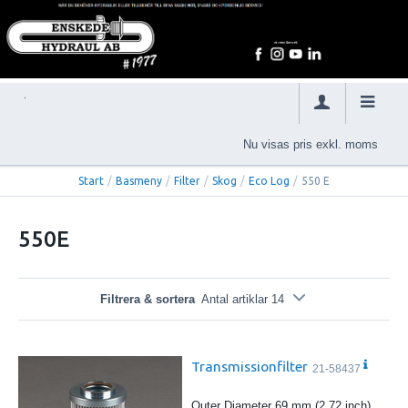
Nu visas pris exkl. moms
Start
/
Basmeny
/
Filter
/
Skog
/
Eco Log
/
550 E
550E
Filtrera & sortera
Antal artiklar 14
Transmissionfilter
21-58437
Outer Diameter 69 mm (2.72 inch)