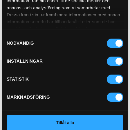
information från din enhet till de sociala medier och
21-H102
annons- och analysföretag som vi samarbetar med.
Pris exkl.
1 580.00
Pris exkl.
61.90
Dessa kan i sin tur kombinera informationen med annan
Köp
Köp
information som du har tillhandahållit eller som de har
samlat in när du har använt deras tjänster.
Samtyckesval
NÖDVÄNDIG
INSTÄLLNINGAR
STATISTIK
Transmissionfilter
21-58437
MARKNADSFÖRING
Pris exkl.
543.00
Köp
Tillåt alla