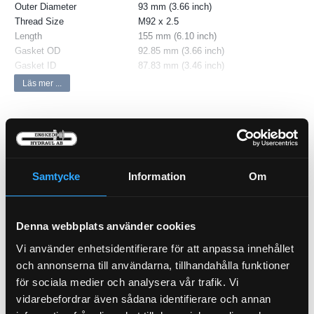
Outer Diameter
93 mm (3.66 inch)
Thread Size
M92 x 2.5
Length
155 mm (6.10 inch)
Gasket OD
92.85 mm (3.66 inch)
Gasket ID
87.83 mm (3.46 inch)
Efficiency 99%
40 micron
Läs mer ...
Media Type
Cellulose
Type
Full-Flow
Style
Spin-On
Primary Application
JOHN DEERE RE504836
Samtycke
Information
Om
P-NIPPEL JIC (1/2x7/8-14)
72-8-10
Denna webbplats använder cookies
Vi använder enhetsidentifierare för att anpassa innehållet
och annonserna till användarna, tillhandahålla funktioner
för sociala medier och analysera vår trafik. Vi
vidarebefordrar även sådana identifierare och annan
Hydraulfilter Retur