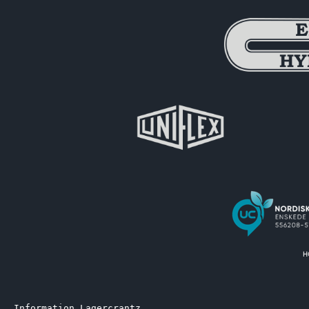
Information Lagercrantz