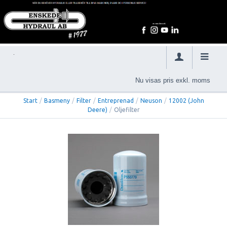
Nu visas pris exkl. moms
Start
/
Basmeny
/
Filter
/
Entreprenad
/
Neuson
/
12002 (John
Deere)
/
Oljefilter