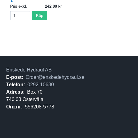
Pris exkl.
242.00
Köp
Enskede Hydraul AB
E-post:
Order@enskedehydraul.se
Telefon:
0292-10630
Adress:
Box 70
740 03 Östervåla
Org.nr:
556208-5778