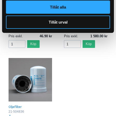
Tillåt alla
Hydraulfilter Retur
Tillåt urval
21-H102
Pris exkl.
46.90
Pris exkl.
1 580.00
Köp
Köp
Oljefilter
21-504836