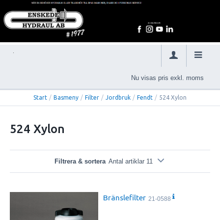
Nu visas pris exkl. moms
Start
/
Basmeny
/
Filter
/
Jordbruk
/
Fendt
/
524 Xylon
524 Xylon
Filtrera & sortera
Antal artiklar 11
Bränslefilter
21-0588