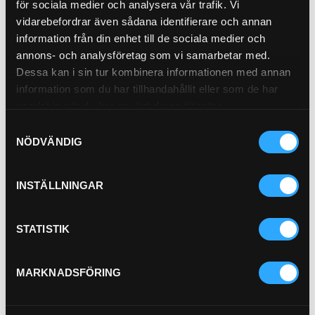
för sociala medier och analysera vår trafik. Vi
Hydraulfilter
21-1757
vidarebefordrar även sådana identifierare och annan
information från din enhet till de sociala medier och
Pris exkl.
555.00
annons- och analysföretag som vi samarbetar med.
Köp
Dessa kan i sin tur kombinera informationen med annan
information som du har tillhandahållit eller som de har
Avluftsfilter
21-10830
samlat in när du har använt deras tjänster.
Pris exkl.
238.00
Samtyckesval
Köp
NÖDVÄNDIG
INSTÄLLNINGAR
STATISTIK
P-NIPPEL BSP (1/2)
92-8
MARKNADSFÖRING