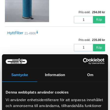
Pris exkl.
294.00
Köp
Hyttfilter
21-4906
Pris exkl.
235.00
Köp
Hydraulfilter Insats
21-10241
Pris exkl.
780.00
Samtycke
Information
Om
Köp
Hydraulfilter Sug
21-10009
Denna webbplats använder cookies
Pris exkl.
820.00
Vi använder enhetsidentifierare för att anpassa innehållet
Köp
och annonserna till användarna, tillhandahålla funktioner