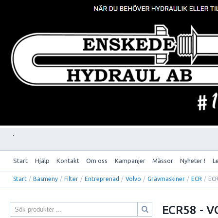
Start
Hjälp
Kontakt
Om oss
Kampanjer
Mässor
Nyheter !
L
Start
/
Basmeny
/
Filter
/
Entreprenad
/
Volvo
/
Grävmaskiner
/
ECR
/
ECR
ECR58 - V