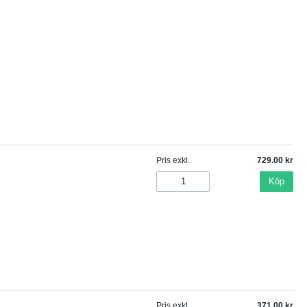
Pris exkl.
729.00
Köp
Pris exkl.
371.00