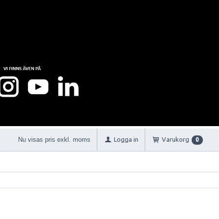
Nu visas pris exkl. moms
Logga in
Varukorg
0