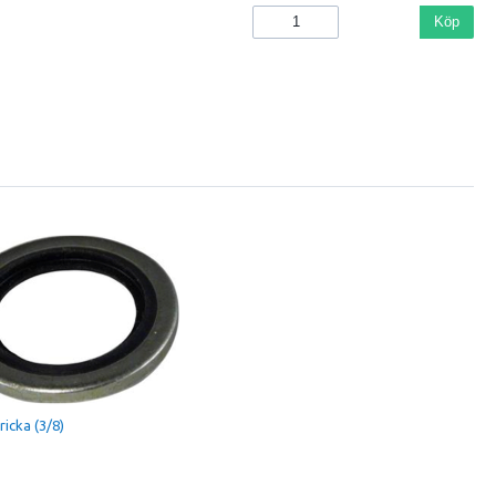
Köp
icka (3/8)