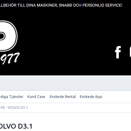
ediga Tjänster
Kund Case
Enskede Rental
Enskede App
58 - VOLVO D3.1
OLVO D3.1