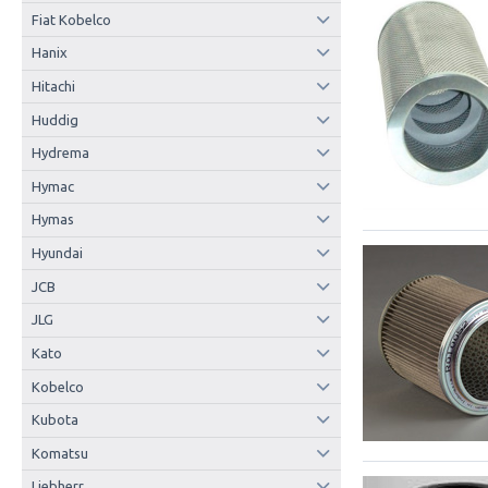
Fiat Kobelco
Hanix
Hitachi
Huddig
Hydrema
Hymac
Hymas
Hyundai
JCB
JLG
Kato
Kobelco
Kubota
Komatsu
Liebherr