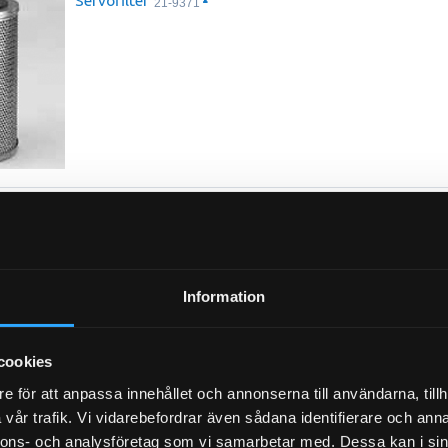
Servofilter
21-9371
Luftfilter Primär (Y)
21-2768
Information
cookies
e för att anpassa innehållet och annonserna till användarna, tillh
vår trafik. Vi vidarebefordrar även sådana identifierare och anna
Luftfilter Säkerhet (I)
21-2769
nnons- och analysföretag som vi samarbetar med. Dessa kan i sin