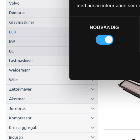
Volvo
med annan information som du 
Dumprar
Samtyckesval
Grävmaskiner
NÖDVÄNDIG
ECR
EW
EC
Lastmaskiner
Weidemann
Wille
Zettelmayer
Åkerman
Jordbruk
Kompressor
Krossaggregat
Industri