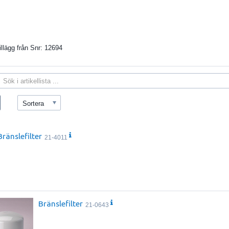
tillägg från Snr: 12694
Sortera
Bränslefilter
21-4011
Bränslefilter
21-0643