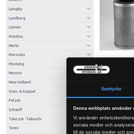
Ljungby
Lundberg
Lännen
Manitou
Merlo
Morooka
Mustang
Neuson
New Holland
Samtycke
Oren. & Koppel
Pel job
Denna webbplats använder 
Schaeff
Vi använder enhetsidentifierar
Take job -Takeuchi
sociala medier och analysera 
Terex
till de sociala medier och a