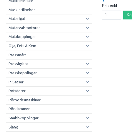
Markberedare
Pris exkl.
Maskintillbehör
Kö
Matarhjul
Matarvalsmotorer
Multikopplingar
Olja, Fett & Kem
Pressmått
Presshylsor
Presskopplingar
P-Satser
Rotatorer
Rörbocksmaskiner
Rörklammer
Snabbkopplingar
Slang