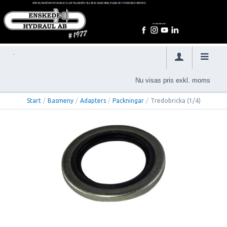
Nu visas pris exkl. moms
Start
/
Basmeny
/
Adapters
/
Packningar
/
Tredobricka (1/4)