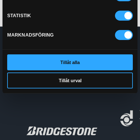
STATISTIK
MARKNADSFÖRING
Enskede Hydraul AB
E-post:
Order@enskedehydraul.se
Telefon:
0292-10630
Tillåt alla
Adress:
Box 70
740 03 Östervåla
Org.nr:
556208-5778
Tillåt urval