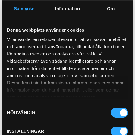
Samtycke
Information
Om
Tredobricka (3/8)
Tredobricka (1/2)
GB-6
GB-8
Pris exkl.
9.00
Pris exkl.
16.00
Denna webbplats använder cookies
Köp
Köp
Vi använder enhetsidentifierare för att anpassa innehållet
och annonserna till användarna, tillhandahålla funktioner
för sociala medier och analysera vår trafik. Vi
vidarebefordrar även sådana identifierare och annan
information från din enhet till de sociala medier och
annons- och analysföretag som vi samarbetar med.
Dessa kan i sin tur kombinera informationen med annan
information som du har tillhandahållit eller som de har
Tredobricka (3/4)
samlat in när du har använt deras tjänster.
GB-12
Samtyckesval
Pris exkl.
19.00
NÖDVÄNDIG
Köp
INSTÄLLNINGAR