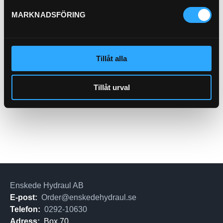
MARKNADSFÖRING
Indexator Rotator H182
Tillåt alla
H182
Pris exkl.
39 165.00
Tillåt urval
Köp
Enskede Hydraul AB
E-post:
Order@enskedehydraul.se
Telefon:
0292-10630
Adress:
Box 70