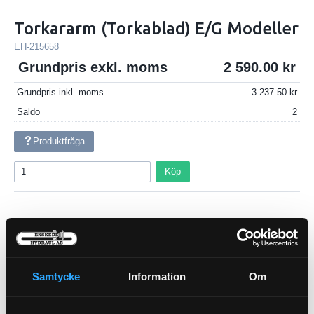
Torkararm (Torkablad) E/G Modeller
EH-215658
Grundpris exkl. moms
2 590.00
Grundpris inkl. moms
3 237.50
Saldo
2
Produktfråga
Köp
Beskrivning
AL215658
Samtycke
Information
Om