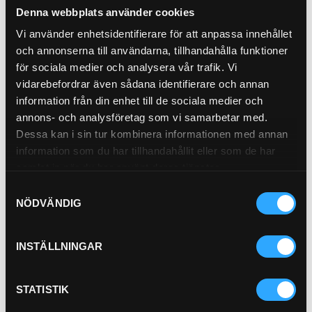
Denna webbplats använder cookies
Vi använder enhetsidentifierare för att anpassa innehållet
och annonserna till användarna, tillhandahålla funktioner
för sociala medier och analysera vår trafik. Vi
vidarebefordrar även sådana identifierare och annan
Slangskydd Svart m Grön
information från din enhet till de sociala medier och
outline 100-110mm
annons- och analysföretag som vi samarbetar med.
1-110JD
Dessa kan i sin tur kombinera informationen med annan
Torkarblad (kit) John Deere
information som du har tillhandahållit eller som de har
E/G-Modeller
samlat in när du har använt deras tjänster.
EH-207461
Samtyckesval
Pris exkl.
298.00
Pris exkl.
925.00
NÖDVÄNDIG
Köp
Köp
INSTÄLLNINGAR
STATISTIK