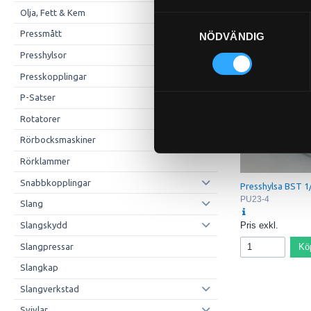
Olja, Fett & Kem
Samtyckesval
Pressmått
NÖDVÄNDIG
Presshylsor
Presskopplingar
P-Satser
Rotatorer
Rörbocksmaskiner
Rörklammer
Snabbkopplingar
Presshylsa BST 1
PU23-4
Slang
Slangskydd
Pris exkl.
Kö
Slangpressar
Slangkap
Slangverkstad
Svivlar