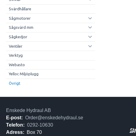
Svärdhållare
Sågmotorer
Sågsvärd mm
Sågkedjor
Ventiler
Verktyg
Webasto
Yelloc Miljöplugg
Övrigt
Enskede Hydraul AB
E-post:
Order@enskedehydraul.se
Telefon:
0292-10630
Adress:
Box 70