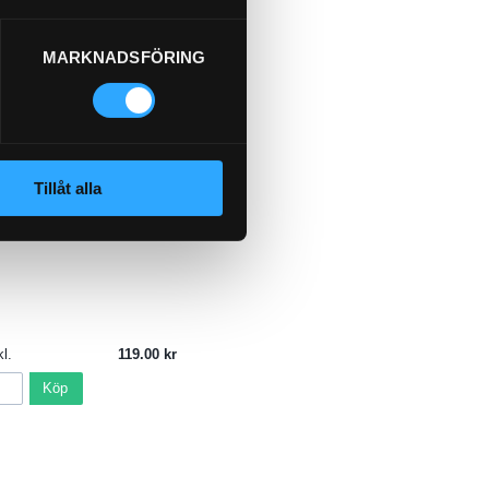
MARKNADSFÖRING
A 4ST 3/4"
Tillåt alla
l.
119.00
Köp