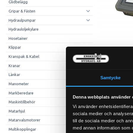
Glidbelägg
Gripar & Fästen
Hydraulpumpar
Hydrauloljekylare
Hosetainer
Klippar
Kranspak & Kabel
Kranar
Länkar
Samtycke
Manometer
Markberedare
Denna webbplats använder 
Maskintillbehör
Vi använder enhetsidentifierar
Matarhjul
sociala medier och analysera 
Matarvalsmotorer
till de sociala medier och a
med annan information som du 
Multikopplingar