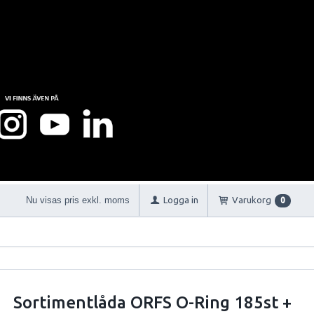
Nu visas pris exkl. moms
Logga in
Varukorg
0
Sortimentlåda ORFS O-Ring 185st +