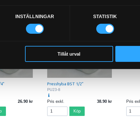
INSTÄLLNINGAR
STATISTIK
P-HYLS
Tillåt urval
P80-12
/4"
Presshylsa BST 1/2"
PU23-8
26.90
Pris exkl.
38.90
Pris exk
p
Köp