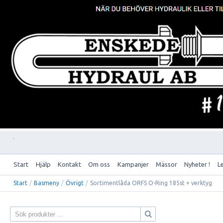
Start
Hjälp
Kontakt
Om oss
Kampanjer
Mässor
Nyheter !
L
Start
/
Basmeny
/
Övrigt
/
Sortimentlåda ORFS O-Ring 185st + verktyg