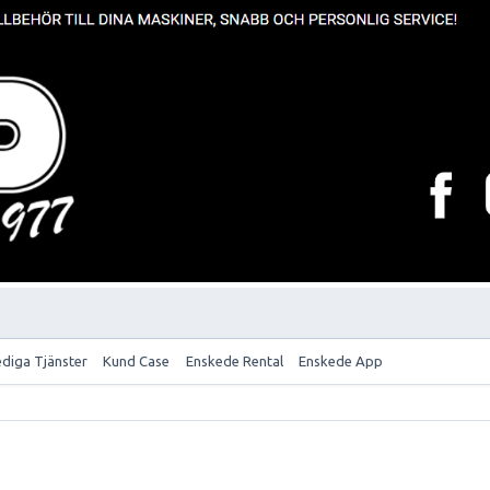
ediga Tjänster
Kund Case
Enskede Rental
Enskede App