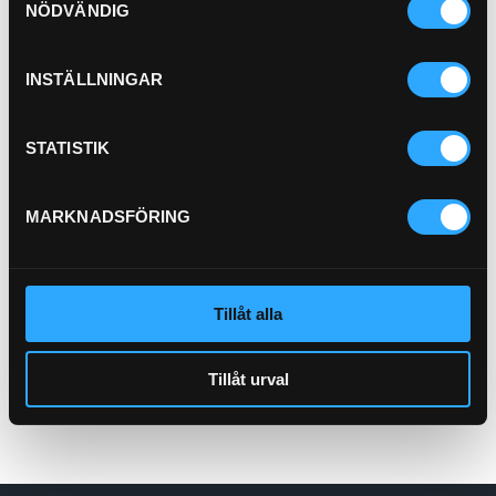
NÖDVÄNDIG
INSTÄLLNINGAR
STATISTIK
MARKNADSFÖRING
Packrem Enskede Hydraul
1500mm
EH-1500
Pris exkl.
63.00
Tillåt alla
Köp
Tillåt urval