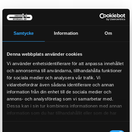
Samtycke
Information
Om
Denna webbplats använder cookies
Vi använder enhetsidentifierare för att anpassa innehållet
och annonserna till användarna, tillhandahålla funktioner
Packrem Enskede Hydraul
Packrem Enskede Hydraul
för sociala medier och analysera vår trafik. Vi
750mm
1000mm
EH-750
EH-1000
vidarebefordrar även sådana identifierare och annan
information från din enhet till de sociala medier och
Pris exkl.
44.00
Pris exkl.
49.00
annons- och analysföretag som vi samarbetar med.
Köp
Köp
Dessa kan i sin tur kombinera informationen med annan
information som du har tillhandahållit eller som de har
samlat in när du har använt deras tjänster.
Samtyckesval