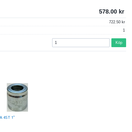
578.00
722.50
1
Köp
A 4ST 1"