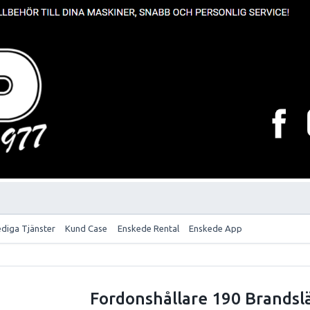
ediga Tjänster
Kund Case
Enskede Rental
Enskede App
Fordonshållare 190 Brandslä