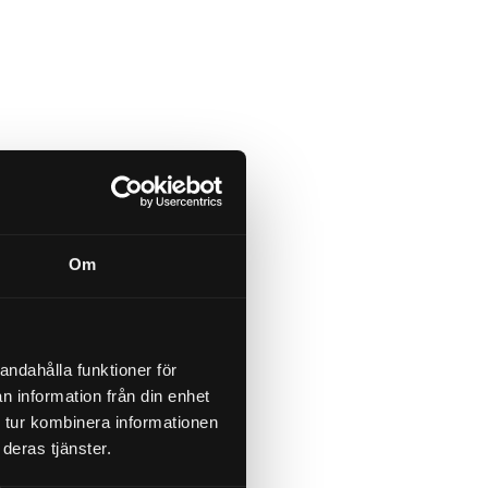
l.
157.00
Köp
Om
andahålla funktioner för
n information från din enhet
 tur kombinera informationen
deras tjänster.