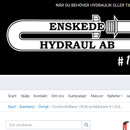
Start
Hjälp
Kontakt
Om oss
Kampanjer
Mässor
Nyheter !
L
Start
/
Basmeny
/
Övrigt
/
Fordonshållare 190 Brandsläckare 9-12Lit.