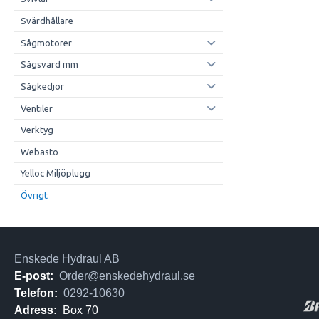
Svärdhållare
Sågmotorer
Sågsvärd mm
Sågkedjor
Ventiler
Verktyg
Webasto
Yelloc Miljöplugg
Övrigt
Enskede Hydraul AB
E-post:
Order@enskedehydraul.se
Telefon:
0292-10630
Adress:
Box 70