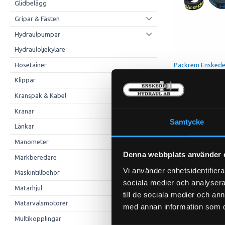
Glidbelägg
Gripar & Fästen
Hydraulpumpar
Hydrauloljekylare
Hosetainer
Packrem Ensked
EH-750
Klippar
Pris exkl.
Kranspak & Kabel
Kö
Kranar
Samtycke
Länkar
Manometer
Denna webbplats använder 
Markberedare
Vi använder enhetsidentifierar
Maskintillbehör
sociala medier och analysera 
Matarhjul
till de sociala medier och a
Matarvalsmotorer
med annan information som du 
Multikopplingar