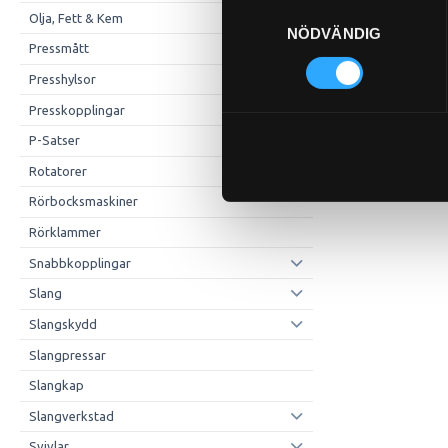
Samtyckesval
Olja, Fett & Kem
NÖDVÄNDIG
Pressmått
Presshylsor
Presskopplingar
P-Satser
Rotatorer
Rörbocksmaskiner
Rörklammer
Snabbkopplingar
Slang
Slangskydd
Slangpressar
Slangkap
Slangverkstad
Svivlar