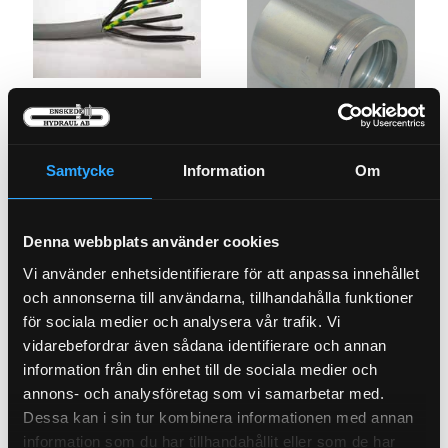
Krankabel John Deere HHM
7+4
15-50270
Presshylsa BST 1/4"
Samtycke
Information
Om
PU23-4
Pris exkl.
297.00
Pris exkl.
26.90
Köp
Köp
Denna webbplats använder cookies
Vi använder enhetsidentifierare för att anpassa innehållet
och annonserna till användarna, tillhandahålla funktioner
för sociala medier och analysera vår trafik. Vi
vidarebefordrar även sådana identifierare och annan
information från din enhet till de sociala medier och
annons- och analysföretag som vi samarbetar med.
Dessa kan i sin tur kombinera informationen med annan
information som du har tillhandahållit eller som de har