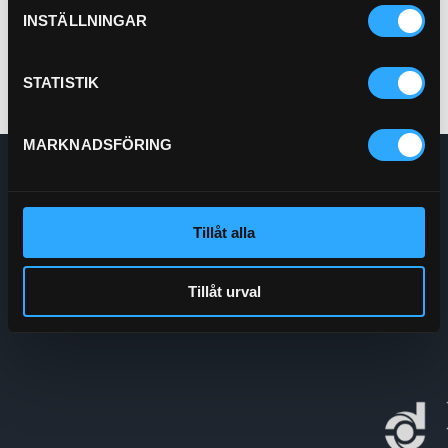
Köp
INSTÄLLNINGAR
STATISTIK
MARKNADSFÖRING
Enskede Hydraul AB
E-post:
Order@enskedehydraul.se
Telefon:
0292-10630
Tillåt alla
Adress:
Box 70
740 03 Östervåla
Tillåt urval
Org.nr:
556208-5778