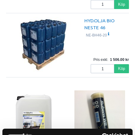
Köp
HYD.OLJA BIO
NESTE 46
NE-BH46-20
Pris exkl.
1 506.00
Köp