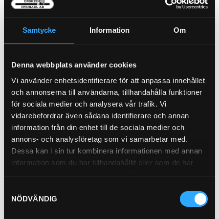
Samtycke
Information
Om
AdBlue 10L
100010
SMÖRJFETT PATRON
REMBRANDT EP2
Denna webbplats använder cookies
OK-EP2-420
Vi använder enhetsidentifierare för att anpassa innehållet
Pris exkl.
121.00
Pris exkl.
59.00
och annonserna till användarna, tillhandahålla funktioner
Köp
Köp
för sociala medier och analysera vår trafik. Vi
vidarebefordrar även sådana identifierare och annan
information från din enhet till de sociala medier och
annons- och analysföretag som vi samarbetar med.
Dessa kan i sin tur kombinera informationen med annan
information som du har tillhandahållit eller som de har
SLANG 4-WS 1" 350BAR
samlat in när du har använt deras tjänster.
Bridgestone
10900-16
Samtyckesval
NÖDVÄNDIG
Pris exkl.
779.00