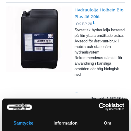
Hydraulolja Holbein Bio
Plus 46 20lit
OK-BP-20
Syntetisk hydraulolja baserad
på förnybara omättade estrar.
Avsedd för året-runt-bruk i
mobila och stationära
hydraulsystem.
Rekommenderas särskilt för
användning i känsliga
områden där hög biologisk
ned
…
Pris exkl.
1 632.28
Köp
Hydraulolja Holbein Bio Plus
Samtycke
Information
Om
46 208lit fat