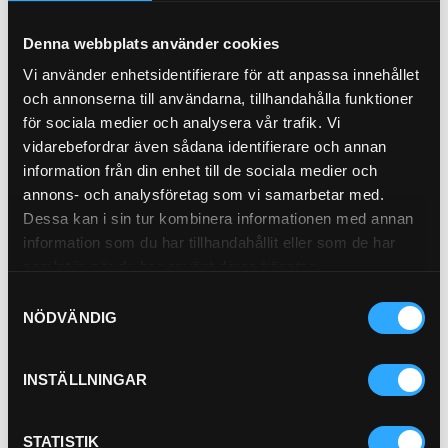
OK-BP-208
Denna webbplats använder cookies
Syntetisk hydraulolja baserad på
förnybara omättade estrar.
Vi använder enhetsidentifierare för att anpassa innehållet
Avsedd för året-runt-bruk i mobila och
och annonserna till användarna, tillhandahålla funktioner
stationära hydraulsystem.
Rekommenderas särskilt för
för sociala medier och analysera vår trafik. Vi
användning i känsliga
vidarebefordrar även sådana identifierare och annan
områden där hög biologisk ned
information från din enhet till de sociala medier och
annons- och analysföretag som vi samarbetar med.
…
Dessa kan i sin tur kombinera informationen med annan
Pris exkl.
16 367.31
information som du har tillhandahållit eller som de har
samlat in när du har använt deras tjänster.
Köp
Samtyckesval
NÖDVÄNDIG
HYD.OLJA HOLBEIN BIO
LONG LIFE
OK-BP-LONG-20
INSTÄLLNINGAR
Syntetisk hydraulolja baserad
på mättade estrar. Avsedd för
året-runt-bruk i mobila och
STATISTIK