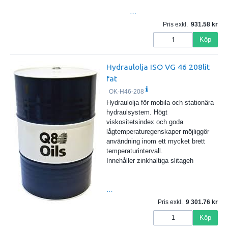
…
Pris exkl.
931.58
Köp
Hydraulolja ISO VG 46 208lit
fat
OK-H46-208
Hydraulolja för mobila och stationära
hydraulsystem. Högt
viskositetsindex och goda
lågtemperaturegenskaper möjliggör
användning inom ett mycket brett
temperaturintervall.
Innehåller zinkhaltiga slitageh
…
Pris exkl.
9 301.76
Köp