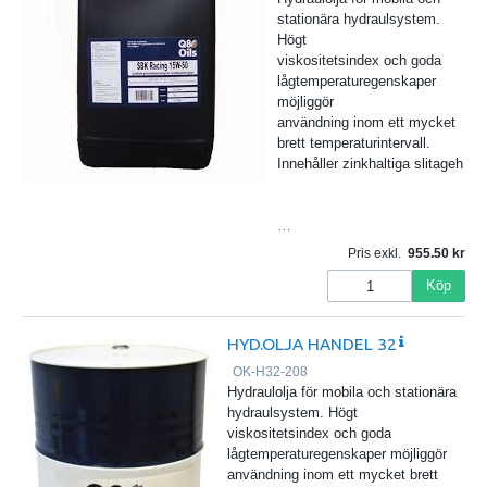
stationära hydraulsystem.
Högt
viskositetsindex och goda
lågtemperaturegenskaper
möjliggör
användning inom ett mycket
brett temperaturintervall.
Innehåller zinkhaltiga slitageh
…
Pris exkl.
955.50
Köp
HYD.OLJA HANDEL 32
OK-H32-208
Hydraulolja för mobila och stationära
hydraulsystem. Högt
viskositetsindex och goda
lågtemperaturegenskaper möjliggör
användning inom ett mycket brett