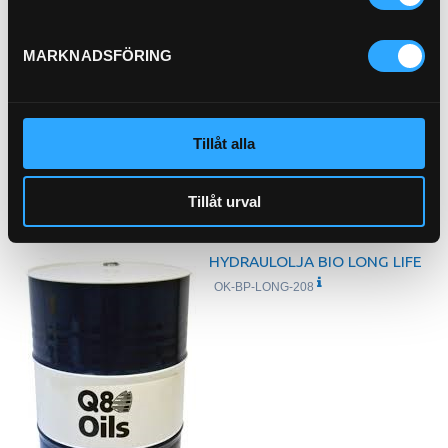
stationära hydraulsystem.
Rekommenderas särskilt för
användning i känsliga
MARKNADSFÖRING
områden
där hög biologisk
nedbrytbarhet
Tillåt alla
…
Pris exkl.
2 016.04
Tillåt urval
Köp
HYDRAULOLJA BIO LONG LIFE
OK-BP-LONG-208