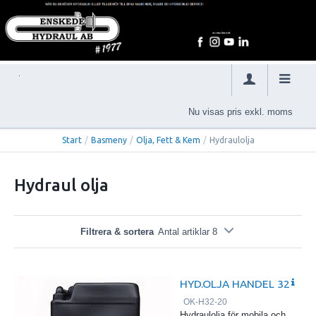
Nu visas pris exkl. moms
Start
/
Basmeny
/
Olja, Fett & Kem
/
Hydraulolja
Hydraul olja
Filtrera & sortera
Antal artiklar 8
HYD.OLJA HANDEL 32
OK-H32-20
Hydraulolja för mobila och