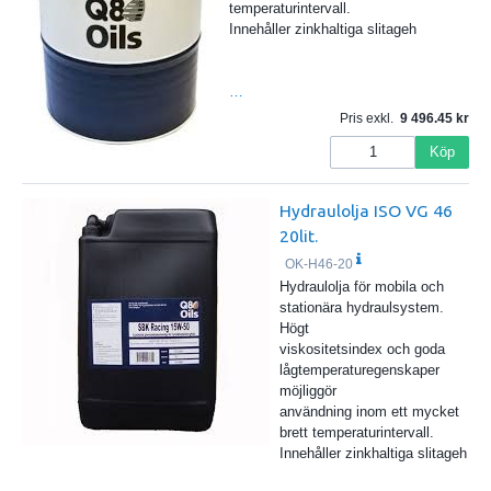
temperaturintervall.
Innehåller zinkhaltiga slitageh
…
Pris exkl.
9 496.45
Köp
Hydraulolja ISO VG 46
20lit.
OK-H46-20
Hydraulolja för mobila och
stationära hydraulsystem.
Högt
viskositetsindex och goda
lågtemperaturegenskaper
möjliggör
användning inom ett mycket
brett temperaturintervall.
Innehåller zinkhaltiga slitageh