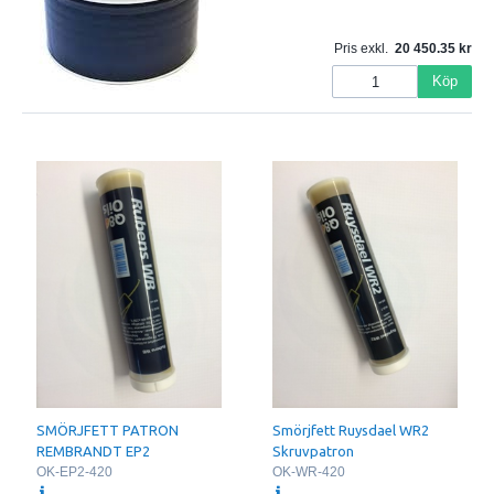
Pris exkl.
20 450.35
Köp
SMÖRJFETT PATRON
Smörjfett Ruysdael WR2
REMBRANDT EP2
Skruvpatron
OK-EP2-420
OK-WR-420