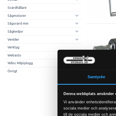
Svärdhållare
Sågmotorer
Sågsvärd mm
Sågkedjor
Ventiler
Verktyg
Webasto
Yelloc Miljöplugg
Övrigt
Samtycke
Denna webbplats använder 
Vi använder enhetsidentifierar
sociala medier och analysera 
till de sociala medier och a