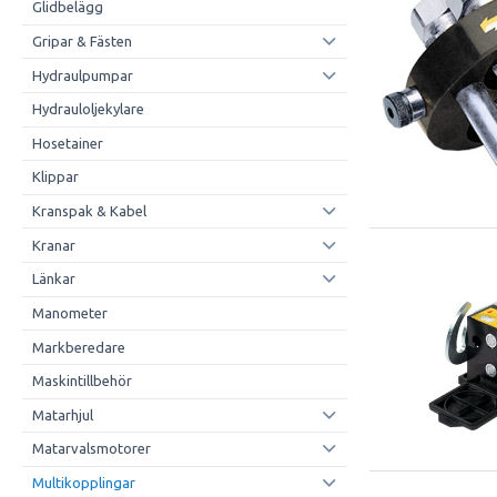
Glidbelägg
Gripar & Fästen
Hydraulpumpar
Hydrauloljekylare
Hosetainer
Klippar
Kranspak & Kabel
Kranar
Länkar
Manometer
Markberedare
Maskintillbehör
Matarhjul
Matarvalsmotorer
Multikopplingar