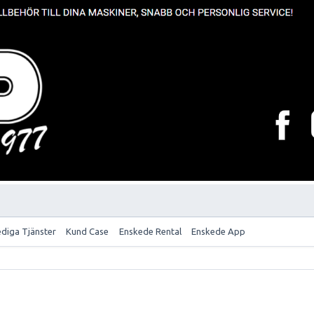
ediga Tjänster
Kund Case
Enskede Rental
Enskede App