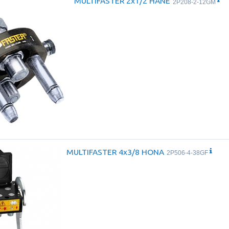
MULTIFASTER 2x1/2 HANE
2P208-2-12GM
MULTIFASTER 4x3/8 HONA
2P506-4-38GF