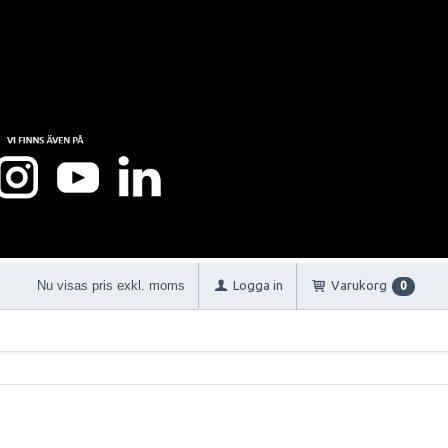
Nu visas pris exkl. moms
Logga in
Varukorg
0