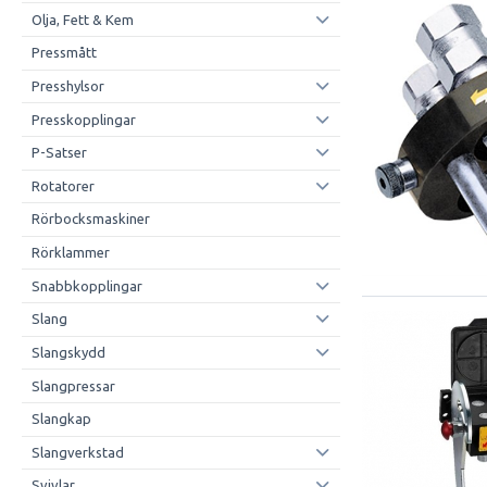
Olja, Fett & Kem
Pressmått
Presshylsor
Presskopplingar
P-Satser
Rotatorer
Rörbocksmaskiner
Rörklammer
Snabbkopplingar
Slang
Slangskydd
Slangpressar
Slangkap
Slangverkstad
Svivlar