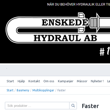
Start
Hjälp
Kontakt
Om oss
Kampanjer
Mässor
Nyheter !
L
Start
/
Basmeny
/
Multikopplingar
/
Faster
Faster