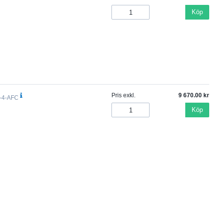
Köp
Pris exkl.
9 670.00
-4-AFC
Köp