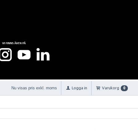
Nu visas pris exkl. moms
Logga in
Varukorg
0