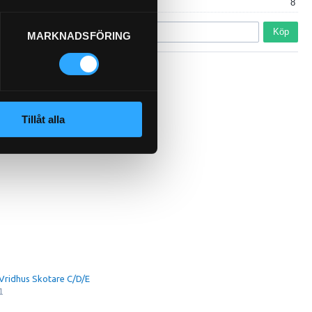
8
Köp
MARKNADSFÖRING
Tillåt alla
Vridhus Skotare C/D/E
1