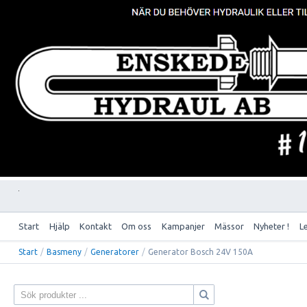
Start
Hjälp
Kontakt
Om oss
Kampanjer
Mässor
Nyheter !
L
Start
/
Basmeny
/
Generatorer
/
Generator Bosch 24V 150A