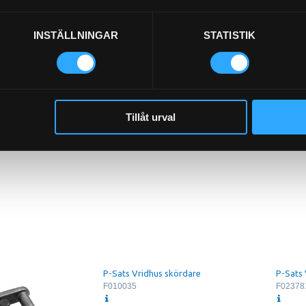
INSTÄLLNINGAR
STATISTIK
Tillåt urval
P-Sats Vridhus skördare
P-Sats 
F010035
F02378