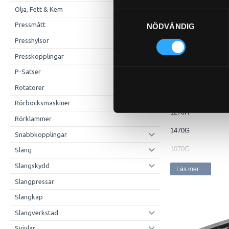
Saldo
Olja, Fett & Kem
Samtyckesval
Produktfråga
Pressmått
NÖDVÄNDIG
Presshylsor
Presskopplingar
P-Satser
Beskrivning
Rotatorer
Passande tex.
Rörbocksmaskiner
1270H
Rörklammer
1470G
Snabbkopplingar
1070G
Slang
Slangskydd
1110E
Läs mer ...
Slangpressar
1110G
Slangkap
1170E
Slangverkstad
1170G
Svivlar