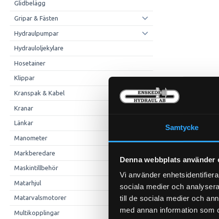
Glidbelägg
Gripar & Fästen
Hydraulpumpar
Hydrauloljekylare
Hosetainer
Klippar
Kranspak & Kabel
Kranar
Länkar
Samtycke
Manometer
Markberedare
Denna webbplats använder 
Generator
Maskintillbehör
Vi använder enhetsidentifierar
RE558678
Matarhjul
sociala medier och analysera 
Grundpris 
till de sociala medier och a
Matarvalsmotorer
Grundpris inkl. m
med annan information som du 
Multikopplingar