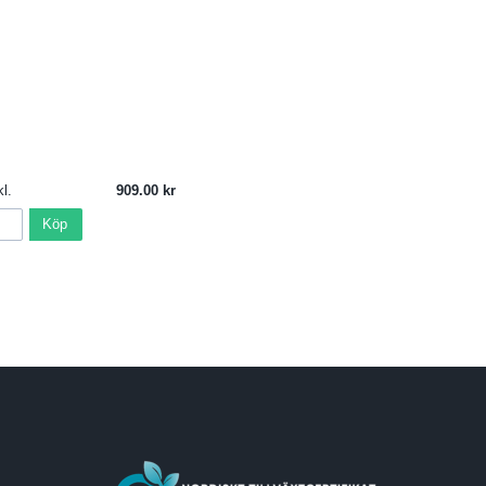
l.
909.00
Köp