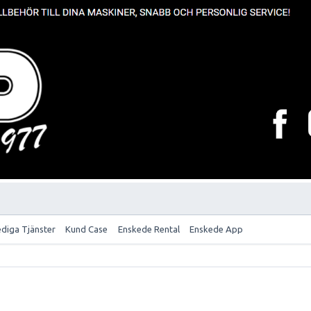
ediga Tjänster
Kund Case
Enskede Rental
Enskede App