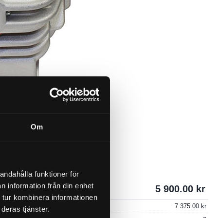
Om
andahålla funktioner för
n information från din enhet
5 900.00
 tur kombinera informationen
7 375.00
deras tjänster.