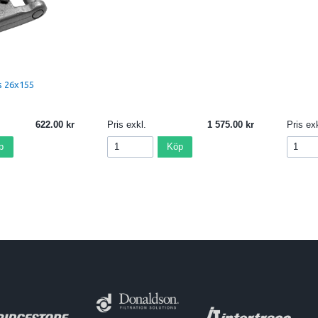
s 26x155
622.00
Pris exkl.
1 575.00
Pris exk
p
Köp