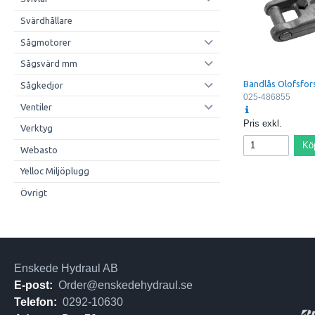
1210E
Svärdhållare
1210G
Sågmotorer
Sågsvärd mm
1270E
Bandlås Olofsfor
Sågkedjor
1270G
025-486855
Ventiler
1510G
Pris exkl.
Verktyg
Kö
Webasto
Yelloc Miljöplugg
Övrigt
Enskede Hydraul AB
E-post:
Order@enskedehydraul.se
Telefon:
0292-10630