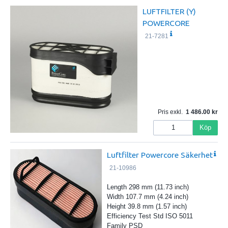
LUFTFILTER (Y)
POWERCORE
21-7281
Pris exkl.
1 486.00
Köp
Luftfilter Powercore Säkerhet
21-10986
Length 298 mm (11.73 inch)
Width 107.7 mm (4.24 inch)
Height 39.8 mm (1.57 inch)
Efficiency Test Std ISO 5011
Family PSD