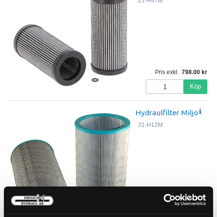
21-H47M
Pris exkl.
798.00
Köp
Hydraulfilter Miljö
21-H12M