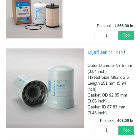
Pris exkl.
1 266.00
Köp
Oljefilter
21-1910
Outer Diameter 97.5 mm
(3.84 inch)
Thread Size M92 x 2.5
Length 151 mm (5.94
inch)
Gasket OD 92.85 mm
(3.66 inch)
…
Gasket ID 87.83 mm
(3.46 inch)
Pris exkl.
408.00
Köp