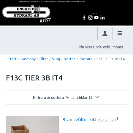
Nu visas pris exkl. moms
Start
/
Basmeny
/
Filter
/
Skog
/
Rottne
/
Skotare
/
F13C TIER 3B IT4
F13C TIER 3B IT4
Filtrera & sortera
Antal artiklar 11
Bränslefilter kitt
21-525523