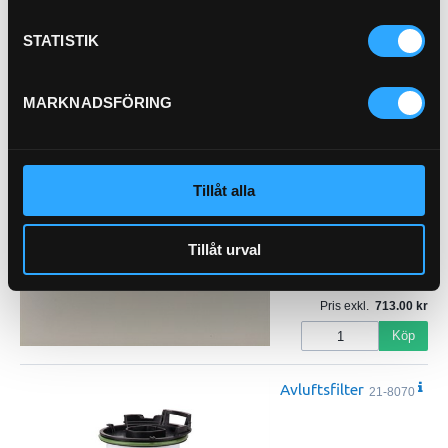
KLEEN OIL FILTER
STATISTIK
21-68502
MARKNADSFÖRING
Tillåt alla
Tillåt urval
Pris exkl.
713.00
Köp
Avluftsfilter
21-8070