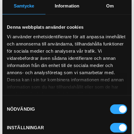
Pris exkl.
1 299.00
Samtycke
Information
Om
Köp
Hyttfilter
21-0620391
Denna webbplats använder cookies
Pris exkl.
1 112.00
Vi använder enhetsidentifierare för att anpassa innehållet
och annonserna till användarna, tillhandahålla funktioner
Köp
för sociala medier och analysera vår trafik. Vi
vidarebefordrar även sådana identifierare och annan
Transmissionfilter
21-58908
information från din enhet till de sociala medier och
annons- och analysföretag som vi samarbetar med.
Dessa kan i sin tur kombinera informationen med annan
information som du har tillhandahållit eller som de har
samlat in när du har använt deras tjänster.
Samtyckesval
NÖDVÄNDIG
Pris exkl.
961.00
Köp
INSTÄLLNINGAR