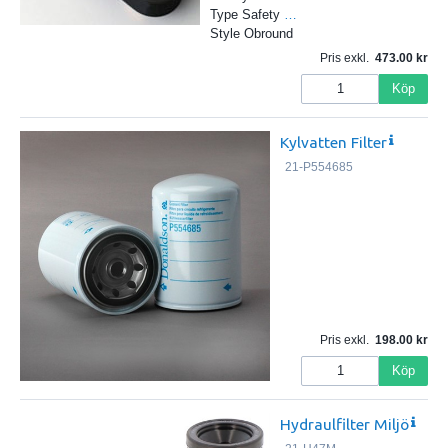
Type Safety
…
Style Obround
Pris exkl.
473.00
Köp
Kylvatten Filter
21-P554685
Pris exkl.
198.00
Köp
Hydraulfilter Miljö