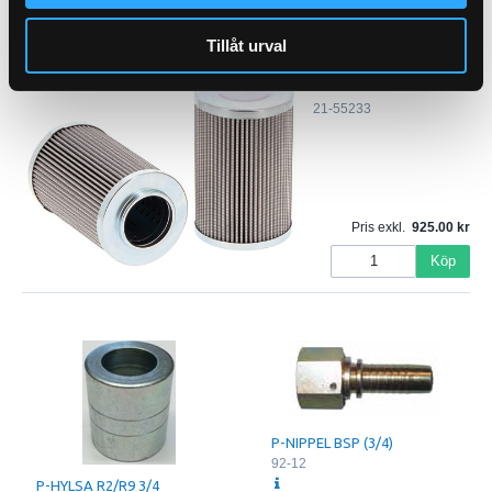
Köp
Tillåt urval
Kylkretsfilter
21-55233
Pris exkl.
925.00
Köp
P-NIPPEL BSP (3/4)
92-12
P-HYLSA R2/R9 3/4