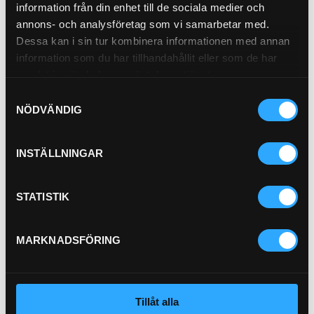
information från din enhet till de sociala medier och
Köp
annons- och analysföretag som vi samarbetar med.
Dessa kan i sin tur kombinera informationen med annan
Luftfilter Säkerhet (I)
information som du har tillhandahållit eller som de har
21-60250
samlat in när du har använt deras tjänster.
Samtyckesval
NÖDVÄNDIG
Pris exkl.
536.00
INSTÄLLNINGAR
Köp
STATISTIK
HYTTFILTER (I)
21-6481
MARKNADSFÖRING
Tillåt alla
Pris exkl.
275.00