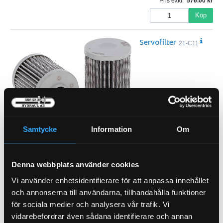
Pris exkl.
576.00
Köp
Servofilter
21-C11
Pris exkl.
332.00
Samtycke
Information
Om
Köp
Luftfilter Primär (Y)
21-60160
Denna webbplats använder cookies
Vi använder enhetsidentifierare för att anpassa innehållet
och annonserna till användarna, tillhandahålla funktioner
för sociala medier och analysera vår trafik. Vi
vidarebefordrar även sådana identifierare och annan
Pris exkl.
793.00