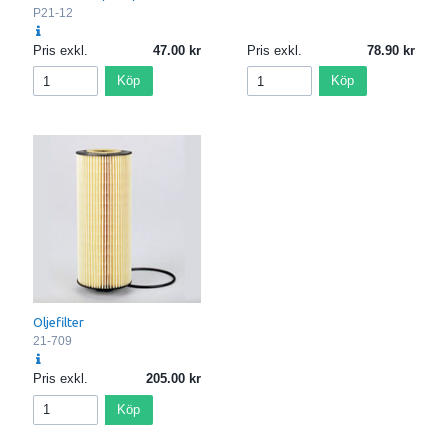
P21-12
Pris exkl.
47.00
Pris exkl.
78.90
Köp
Köp
Oljefilter
21-709
Pris exkl.
205.00
Köp