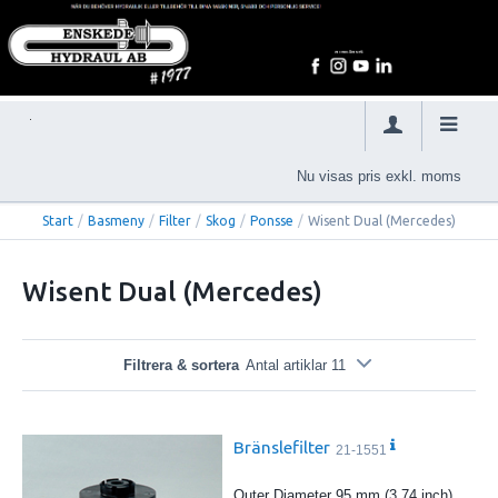
Nu visas pris exkl. moms
Start
/
Basmeny
/
Filter
/
Skog
/
Ponsse
/
Wisent Dual (Mercedes)
Wisent Dual (Mercedes)
Filtrera & sortera
Antal artiklar 11
Bränslefilter
21-1551
Outer Diameter 95 mm (3.74 inch)