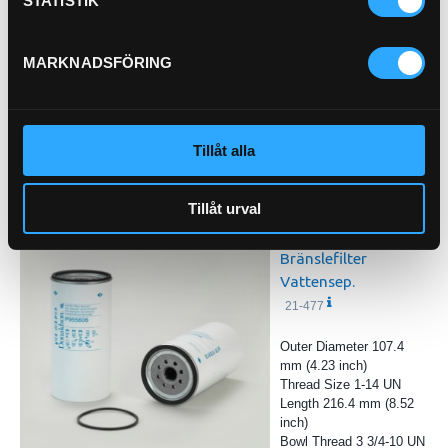
STATISTIK
Kylkretsfilter
MARKNADSFÖRING
21-55233
Tillåt alla
Pris exkl.
925.00
Köp
Tillåt urval
Bränslefilter
Vattensep.
21-477
Outer Diameter 107.4
mm (4.23 inch)
Thread Size 1-14 UN
Length 216.4 mm (8.52
inch)
Bowl Thread 3 3/4-10 UN