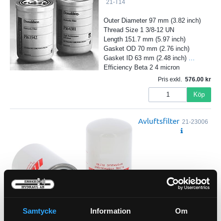
21-T14
Outer Diameter 97 mm (3.82 inch)
Thread Size 1 3/8-12 UN
Length 151.7 mm (5.97 inch)
Gasket OD 70 mm (2.76 inch)
Gasket ID 63 mm (2.48 inch)
…
Efficiency Beta 2 4 micron
Pris exkl.
576.00
Köp
Avluftsfilter
21-23006
Pris exkl.
581.00
Köp
Samtycke
Information
Om