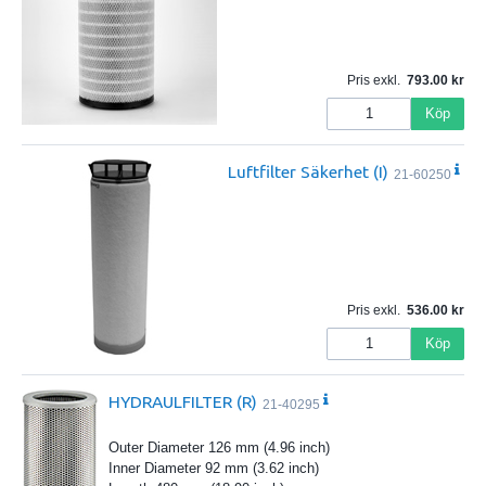
Pris exkl.
793.00
Köp
Luftfilter Säkerhet (I)
21-60250
Pris exkl.
536.00
Köp
HYDRAULFILTER (R)
21-40295
Outer Diameter 126 mm (4.96 inch)
Inner Diameter 92 mm (3.62 inch)