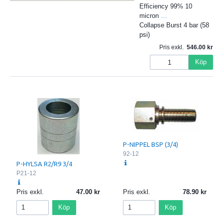
Efficiency 99% 10
micron
…
Collapse Burst 4 bar (58
psi)
Pris exkl.
546.00
Köp
P-NIPPEL BSP (3/4)
92-12
P-HYLSA R2/R9 3/4
P21-12
Pris exkl.
47.00
Pris exkl.
78.90
Köp
Köp