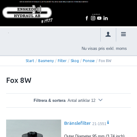
Nu visas pris exkl. moms
Start
/
Basmeny
/
Filter
/
Skog
/
Ponsse
/
Fox 8W
Fox 8W
Filtrera & sortera
Antal artiklar 12
Bränslefilter
21-1551
Outer Diameter 95 mm (3.74 inch)