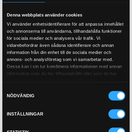
HYTTFILTER (I)
Denna webbplats använder cookies
21-8233
Vi använder enhetsidentifierare för att anpassa innehållet
och annonserna till användarna, tillhandahålla funktioner
för sociala medier och analysera vår trafik. Vi
vidarebefordrar även sådana identifierare och annan
information från din enhet till de sociala medier och
Pris exkl.
148.50
annons- och analysföretag som vi samarbetar med.
Köp
Dessa kan i sin tur kombinera informationen med annan
information som du har tillhandahållit eller som de har
HYTTFILTER (Y)
samlat in när du har använt deras tjänster.
21-8232
Samtyckesval
NÖDVÄNDIG
INSTÄLLNINGAR
Pris exkl.
607.00
Köp