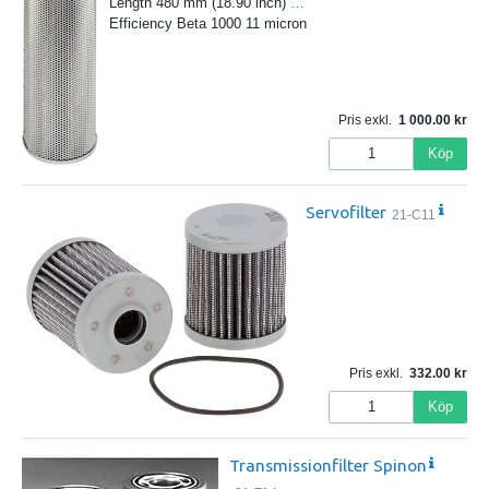
Length 480 mm (18.90 inch)
…
Efficiency Beta 1000 11 micron
Pris exkl.
1 000.00
Köp
Servofilter
21-C11
Pris exkl.
332.00
Köp
Transmissionfilter Spinon