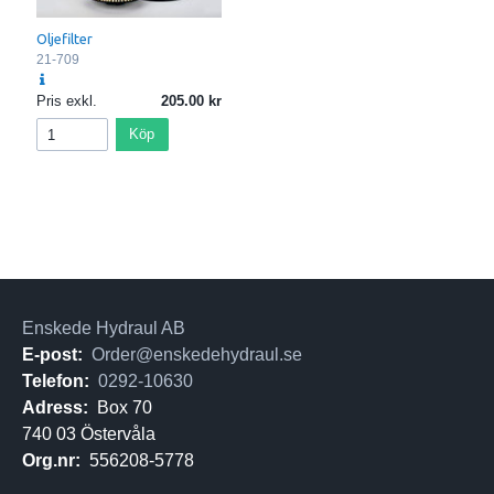
Oljefilter
21-709
Pris exkl.
205.00
Köp
Enskede Hydraul AB
E-post:
Order@enskedehydraul.se
Telefon:
0292-10630
Adress:
Box 70
740 03 Östervåla
Org.nr:
556208-5778