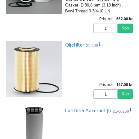
Gasket ID 80.8 mm (3.18 inch)
…
Bowl Thread 3 3/4-10 UN
Pris exkl.
662.00
Köp
Oljefilter
21-609
Pris exkl.
167.00
Köp
Luftfilter Säkerhet (I)
21-60250