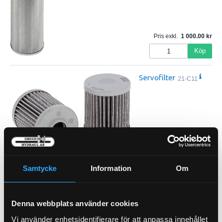
Pris exkl.
1 000.00
Köp
Servofilter
21-C11
Pris exkl.
332.00
Köp
Samtycke
Information
Om
Transmissionfilter Spinon
Denna webbplats använder cookies
21-T14
Vi använder enhetsidentifierare för att anpassa innehållet