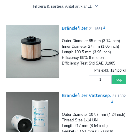
Filtrera & sortera
Antal artiklar 11
Bränslefilter
21-1551
Outer Diameter 95 mm (3.74 inch)
Inner Diameter 27 mm (1.06 inch)
Length 100.5 mm (3.96 inch)
Efficiency 99% 8 micron
…
Efficiency Test Std SAE J1985
Pris exkl.
184.00
Köp
Bränslefilter Vattensep.
21-1302
Outer Diameter 107.7 mm (4.24 inch)
Thread Size 1-14 UN
Length 217 mm (8.54 inch)
Gasket OD 91 mm (3.58 inch)