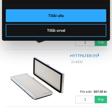
21-8233
Tillåt alla
Tillåt urval
Pris exkl.
148.50
Köp
HYTTFILTER (Y)
21-8232
Pris exkl.
607.00
Köp