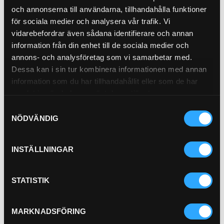
Outer Diameter 97 mm (3.82 inch)
och annonserna till användarna, tillhandahålla funktioner
Thread Size 1 3/8-12 UN
för sociala medier och analysera vår trafik. Vi
Length 151.7 mm (5.97 inch)
Gasket OD 70 mm (2.76 inch)
vidarebefordrar även sådana identifierare och annan
Gasket ID 63 mm (2.48 inch)
…
information från din enhet till de sociala medier och
Efficiency Beta 2 4 micron
annons- och analysföretag som vi samarbetar med.
Pris exkl.
576.00
Dessa kan i sin tur kombinera informationen med annan
Köp
information som du har tillhandahållit eller som de har
samlat in när du har använt deras tjänster.
Avluftsfilter
21-23006
Samtyckesval
NÖDVÄNDIG
INSTÄLLNINGAR
Pris exkl.
581.00
STATISTIK
Köp
MARKNADSFÖRING
HYTTFILTER (I)