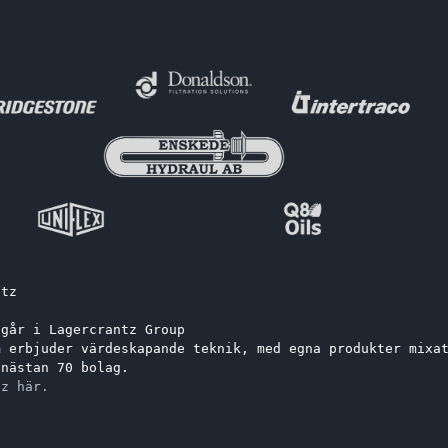
ntz
ngår i Lagercrantz Group 
m erbjuder värdeskapande teknik, med egna produkter mixa
 nästan 70 bolag.
tz här.