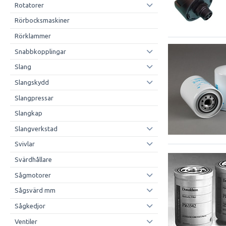
Rotatorer
Rörbocksmaskiner
Rörklammer
Snabbkopplingar
Slang
Slangskydd
Slangpressar
Slangkap
Slangverkstad
Svivlar
Svärdhållare
Sågmotorer
Sågsvärd mm
Sågkedjor
Ventiler