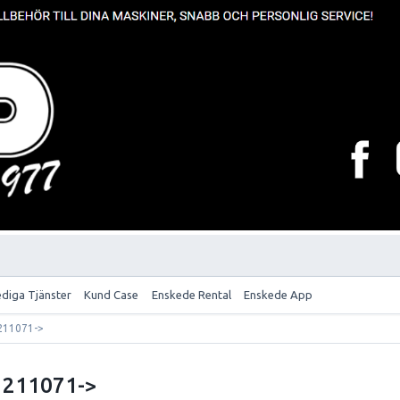
ediga Tjänster
Kund Case
Enskede Rental
Enskede App
 211071->
: 211071->