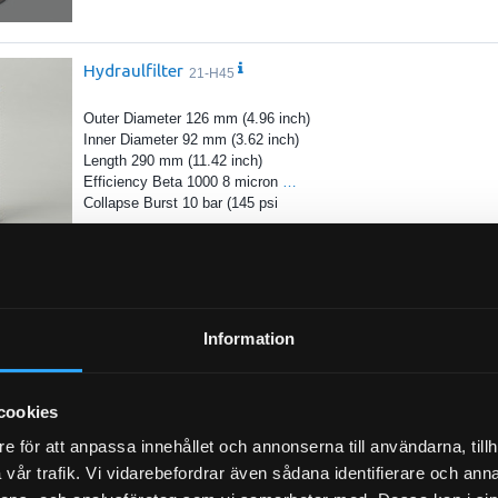
Hydraulfilter
21-H45
Outer Diameter 126 mm (4.96 inch)
Inner Diameter 92 mm (3.62 inch)
Length 290 mm (11.42 inch)
Efficiency Beta 1000 8 micron
…
Collapse Burst 10 bar (145 psi
77
Information
lter
21-90197
cookies
e för att anpassa innehållet och annonserna till användarna, tillh
vår trafik. Vi vidarebefordrar även sådana identifierare och anna
Luftfilter Primär (Y)
21-L28