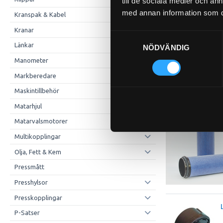
till de sociala medier och a
med annan information som du 
Kranspak & Kabel
Kranar
Samtyckesval
Länkar
NÖDVÄNDIG
Manometer
Markberedare
Maskintillbehör
Matarhjul
Matarvalsmotorer
Multikopplingar
Olja, Fett & Kem
Pressmått
Presshylsor
Presskopplingar
P-Satser