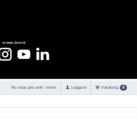
Nu visas pris exkl. moms
Logga in
Varukorg
0