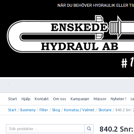
Start
Hjälp
Kontakt
Om oss
Kampanjer
Mässor
Nyheter !
L
Start
/
Basmeny
/
Filter
/
Skog
/
Komatsu / Valmet
/
Skotare
/
840.2 Snr:
840.2 Snr