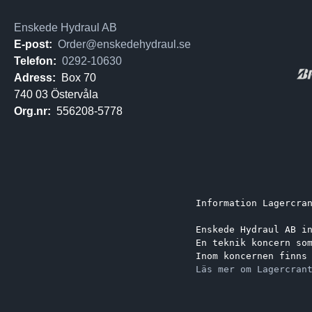
Enskede Hydraul AB
E-post:
Order@enskedehydraul.se
Telefon:
0292-10630
Adress:
Box 70
740 03 Östervåla
Org.nr:
556208-5778
Information Lagercra
Enskede Hydraul AB i
En teknik koncern so
Inom koncernen finns
Läs mer om Lagercran