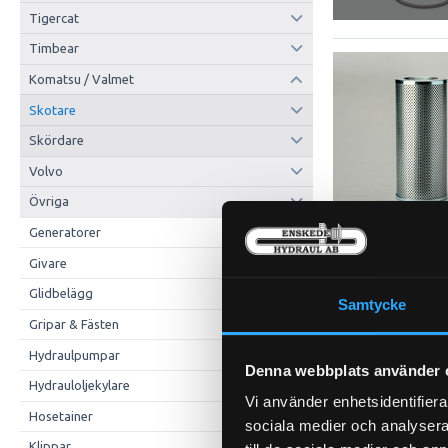
Tigercat
Timbear
Komatsu / Valmet
Skotare
Skördare
Volvo
Övriga
Generatorer
Givare
Hyttfilter
21-53
Glidbelägg
Samtycke
Gripar & Fästen
Hydraulpumpar
Hyttfilter Förfi
Denna webbplats använder 
Hydrauloljekylare
Vi använder enhetsidentifierar
Hosetainer
sociala medier och analysera 
Klippar