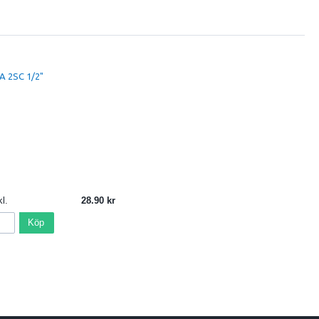
A 2SC 1/2"
l.
28.90
Köp