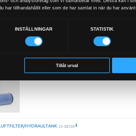
nnons- och analysföretag som vi samarbetar med. Dessa kan i sin
har tillhandahållit eller som de har samlat in när du har använt 
INSTÄLLNINGAR
STATISTIK
Luftfilter Säkerhet (I)
21-L29
Tillåt urval
LUFTFILTER/HYDRAULTANK
21-38726