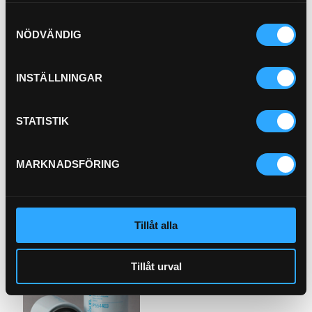
Samtyckesval
NÖDVÄNDIG
INSTÄLLNINGAR
P-NIPPEL BSP (1/2)
92-8
STATISTIK
Bränslefilter
MARKNADSFÖRING
21-B1
Pris exkl.
46.90
Pris exkl.
140.00
Köp
Köp
Tillåt alla
Tillåt urval