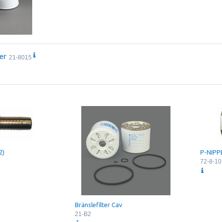
er
21-8015
2)
P-NIPPE
72-8-10
Bränslefilter Cav
21-B2