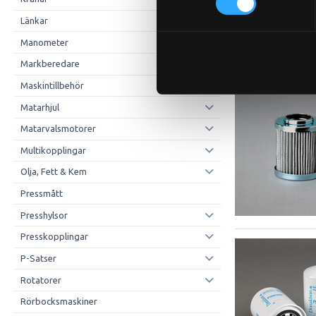
Länkar
Manometer
Markberedare
Maskintillbehör
Matarhjul
Matarvalsmotorer
Multikopplingar
Olja, Fett & Kem
Pressmått
Presshylsor
Presskopplingar
P-Satser
Rotatorer
Rörbocksmaskiner