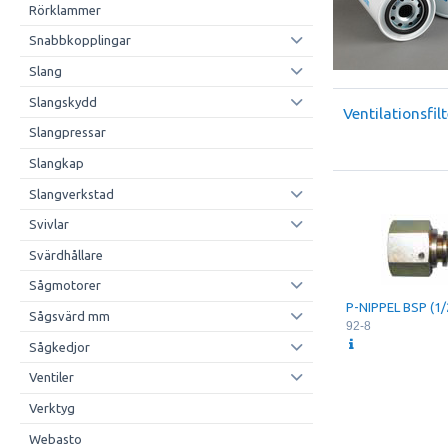
Rörklammer
Snabbkopplingar
Slang
Slangskydd
Ventilationsfilt
Slangpressar
Slangkap
Slangverkstad
Svivlar
Svärdhållare
Sågmotorer
P-NIPPEL BSP (1/
Sågsvärd mm
92-8
Sågkedjor
Ventiler
Verktyg
Webasto