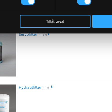
Tillåt urval
Servofilter
21-C9
Hydraulfilter
21-99