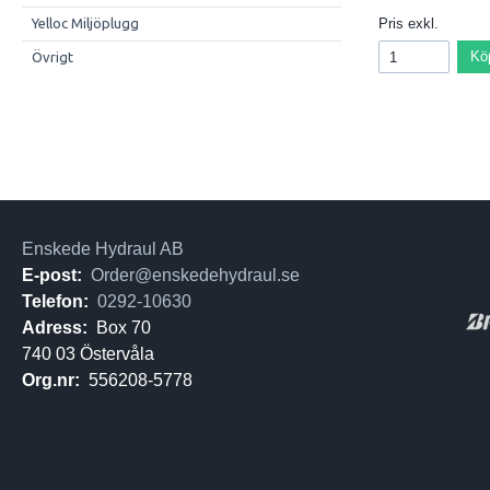
Pris exkl.
Yelloc Miljöplugg
Kö
Övrigt
Enskede Hydraul AB
E-post:
Order@enskedehydraul.se
Telefon:
0292-10630
Adress:
Box 70
740 03 Östervåla
Org.nr:
556208-5778