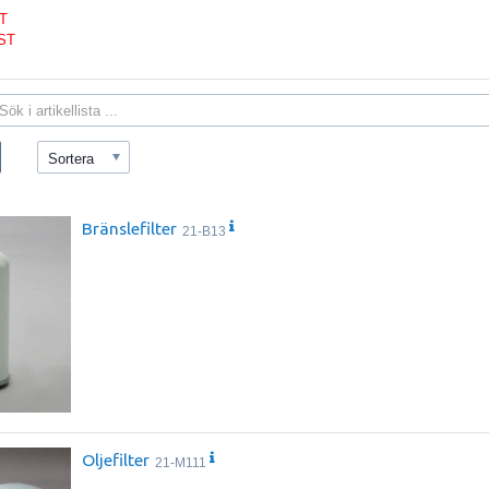
ST
ST
Sortera
Bränslefilter
21-B13
Oljefilter
21-M111