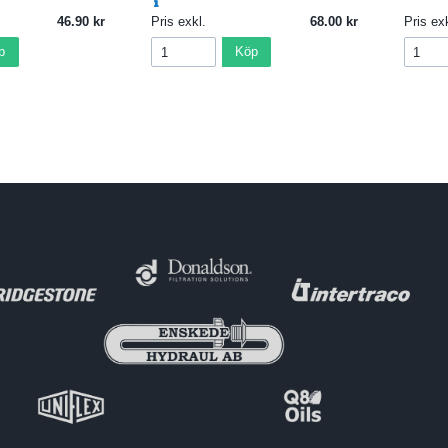
46.90
Pris exkl.
68.00
Pris exk
p
Köp