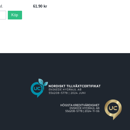
l.
61.90
Köp