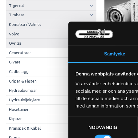
Tigercat
Timbear
Komatsu / Valmet
Volvo
Övriga
Generatorer
Samtycke
Givare
Glidbelägg
Denna webbplats använder 
Gripar & Fästen
Vi använder enhetsidentifierar
Hydraulpumpar
sociala medier och analysera 
till de sociala medier och a
Hydrauloljekylare
med annan information som du 
Hosetainer
Klippar
Samtyckesval
NÖDVÄNDIG
Kranspak & Kabel
Kranar