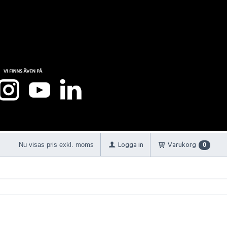
Nu visas pris exkl. moms
Logga in
Varukorg
0