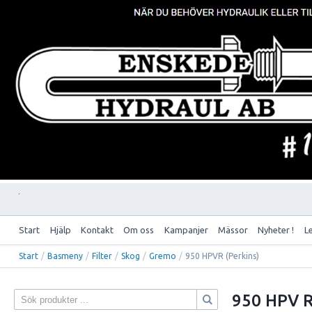
Start
Hjälp
Kontakt
Om oss
Kampanjer
Mässor
Nyheter !
L
Start
/
Basmeny
/
Filter
/
Skog
/
Gremo
/
950 HPVR (Perkins)
950 HPV R