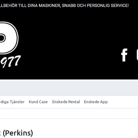
ediga Tjänster
Kund Case
Enskede Rental
Enskede App
 (Perkins)