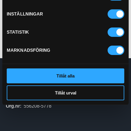
Pris exkl.
85.00
INSTÄLLNINGAR
Köp
STATISTIK
MARKNADSFÖRING
Enskede Hydraul AB
Tillåt alla
E-post:
Order@enskedehydraul.se
Telefon:
0292-10630
Adress:
Box 70
Tillåt urval
740 03 Östervåla
Org.nr:
556208-5778