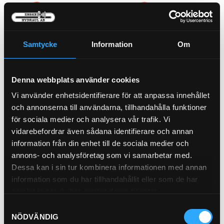
Samtycke
Information
Om
HYTTFILTER JD
HYTTFILTER JD
21-198488
21-195491
Pris exkl.
135.00
Pris exkl.
158.00
Denna webbplats använder cookies
Köp
Köp
Vi använder enhetsidentifierare för att anpassa innehållet
och annonserna till användarna, tillhandahålla funktioner
för sociala medier och analysera vår trafik. Vi
vidarebefordrar även sådana identifierare och annan
information från din enhet till de sociala medier och
annons- och analysföretag som vi samarbetar med.
Dessa kan i sin tur kombinera informationen med annan
information som du har tillhandahållit eller som de har
samlat in när du har använt deras tjänster.
Samtyckesval
Bränslefilter
NÖDVÄNDIG
21-B3