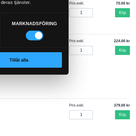
deras tjänster.
Pris exkl.
70.00
Köp
MARKNADSFÖRING
Pris exkl.
224.00
Köp
Tillåt alla
Pris exkl.
379.00
Köp