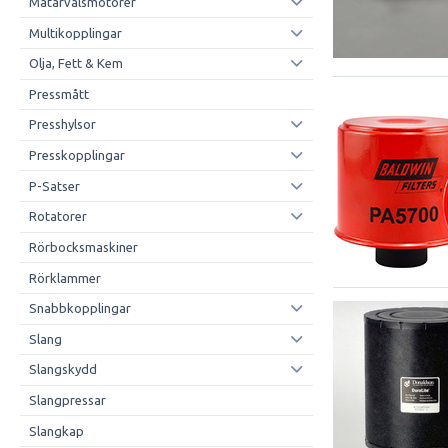
Matarvalsmotorer
Multikopplingar
Olja, Fett & Kem
Pressmått
Presshylsor
Presskopplingar
P-Satser
Rotatorer
Rörbocksmaskiner
Rörklammer
Snabbkopplingar
Slang
Slangskydd
Slangpressar
Slangkap