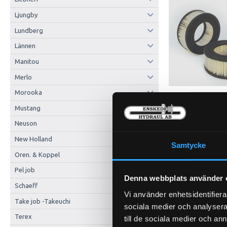
Ljungby
Lundberg
Lännen
Manitou
Merlo
Morooka
Mustang
Neuson
New Holland
Samtycke
Oren. & Koppel
Pel job
Denna webbplats använder 
Schaeff
Vi använder enhetsidentifierar
Take job -Takeuchi
sociala medier och analysera 
Terex
till de sociala medier och a