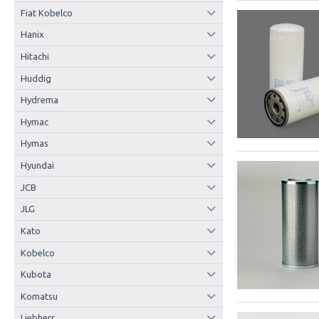
Fiat Kobelco
Hanix
Hitachi
Huddig
Hydrema
Hymac
Hymas
Hyundai
JCB
JLG
Kato
Kobelco
Kubota
Komatsu
Liebherr