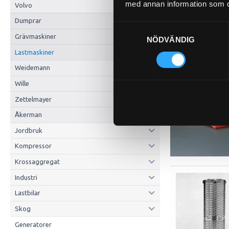
med annan information som du 
Volvo
Dumprar
Samtyckesval
Grävmaskiner
NÖDVÄNDIG
Lastmaskiner
Weidemann
Wille
Zettelmayer
Åkerman
Jordbruk
Kompressor
Krossaggregat
Industri
Lastbilar
Skog
Generatorer