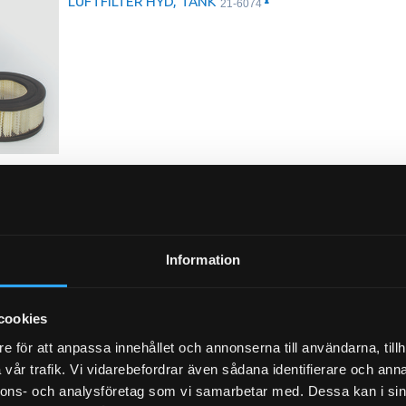
LUFTFILTER HYD, TANK
21-6074
Luftfilter Primär (Y)
21-L5
Information
Luftfilter Säkerhet (I)
21-L51
cookies
e för att anpassa innehållet och annonserna till användarna, tillh
vår trafik. Vi vidarebefordrar även sådana identifierare och anna
nnons- och analysföretag som vi samarbetar med. Dessa kan i sin