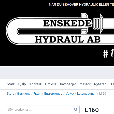
Start
Hjälp
Kontakt
Om oss
Kampanjer
Mässor
Nyheter !
L
Start
/
Basmeny
/
Filter
/
Entreprenad
/
Volvo
/
Lastmaskiner
/
L160
L160