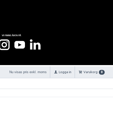
Nu visas pris exkl. moms
Logga in
Varukorg
0