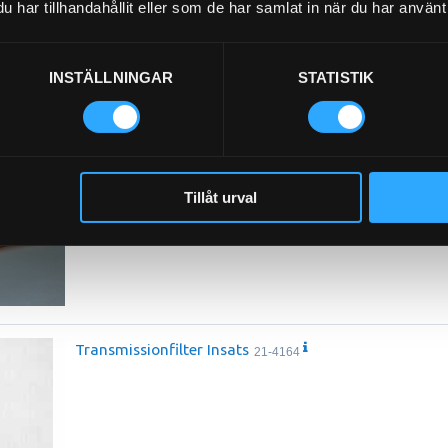
har tillhandahållit eller som de har samlat in när du har använt 
Hyttfilter
21-46089
INSTÄLLNINGAR
STATISTIK
Hyttfilter
21-5089
Tillåt urval
Transmissionfilter Insats
21-4164