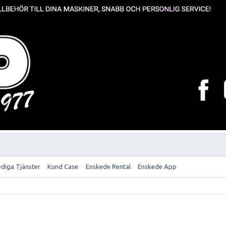
ediga Tjänster
Kund Case
Enskede Rental
Enskede App