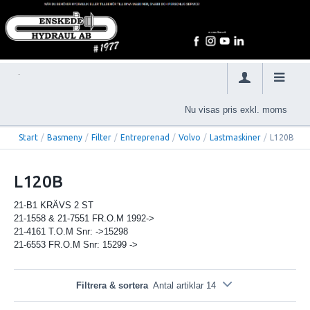
Nu visas pris exkl. moms
Start
/
Basmeny
/
Filter
/
Entreprenad
/
Volvo
/
Lastmaskiner
/
L120B
L120B
21-B1 KRÄVS 2 ST
21-1558 & 21-7551 FR.O.M 1992->
21-4161 T.O.M Snr: ->15298
21-6553 FR.O.M Snr: 15299 ->
Filtrera & sortera
Antal artiklar 14