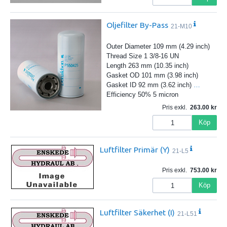
Oljefilter By-Pass
21-M10
Outer Diameter 109 mm (4.29 inch)
Thread Size 1 3/8-16 UN
Length 263 mm (10.35 inch)
Gasket OD 101 mm (3.98 inch)
Gasket ID 92 mm (3.62 inch)
…
Efficiency 50% 5 micron
Pris exkl.
263.00
Köp
Luftfilter Primär (Y)
21-L5
Pris exkl.
753.00
Köp
Luftfilter Säkerhet (I)
21-L51