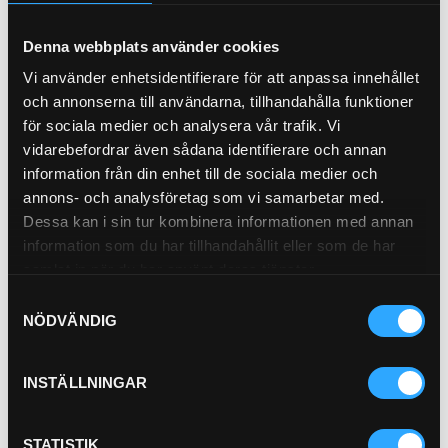
Köp
Denna webbplats använder cookies
Vi använder enhetsidentifierare för att anpassa innehållet
Hydraulfilter Retur
21-H46
och annonserna till användarna, tillhandahålla funktioner
för sociala medier och analysera vår trafik. Vi
Outer Diameter 126 mm (4.96 inch)
Inner Diameter 92 mm (3.62 inch)
vidarebefordrar även sådana identifierare och annan
Length 290 mm (11.42 inch)
…
information från din enhet till de sociala medier och
Efficiency Beta 1000 23 micron
annons- och analysföretag som vi samarbetar med.
Pris exkl.
891.00
Dessa kan i sin tur kombinera informationen med annan
Köp
information som du har tillhandahållit eller som de har
samlat in när du har använt deras tjänster.
Andingsfilter
21-5700
Samtyckesval
NÖDVÄNDIG
Avluftningsfilter med
backventil
INSTÄLLNINGAR
Pris exkl.
299.00
STATISTIK