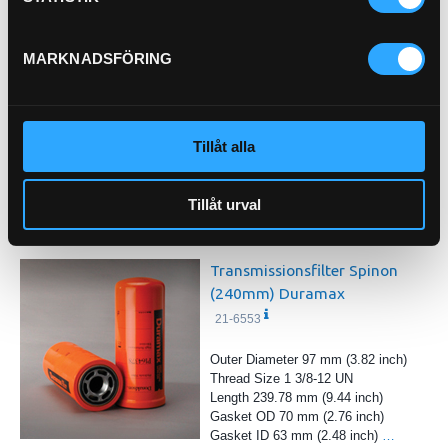
Köp
Transmissionfilter Insats
MARKNADSFÖRING
21-4164
Tillåt alla
Pris exkl.
379.00
Tillåt urval
Köp
Transmissionsfilter Spinon
(240mm) Duramax
21-6553
Outer Diameter 97 mm (3.82 inch)
Thread Size 1 3/8-12 UN
Length 239.78 mm (9.44 inch)
Gasket OD 70 mm (2.76 inch)
Gasket ID 63 mm (2.48 inch)
…