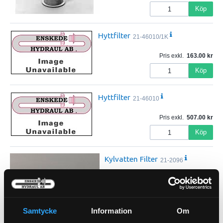
Köp
Hyttfilter
21-46010/1K
Pris exkl.
163.00
Köp
Hyttfilter
21-46010
Pris exkl.
507.00
Köp
Kylvatten Filter
21-2096
Samtycke
Information
Om
Pris exkl.
270.00