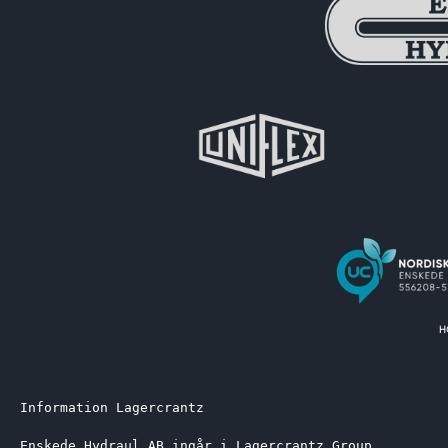
Information Lagercrantz
Enskede Hydraul AB ingår i Lagercrantz Group 