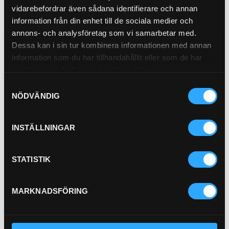
vidarebefordrar även sådana identifierare och annan
information från din enhet till de sociala medier och
Oljefilter
21-M111
annons- och analysföretag som vi samarbetar med.
Dessa kan i sin tur kombinera informationen med annan
Pris exkl.
160.00
Pris exkl.
46.90
information som du har tillhandahållit eller som de har
Köp
Köp
samlat in när du har använt deras tjänster.
Samtyckesval
NÖDVÄNDIG
INSTÄLLNINGAR
P-NIPPEL BSP (3/8)
92-6
STATISTIK
Pris exkl.
36.90
Köp
MARKNADSFÖRING