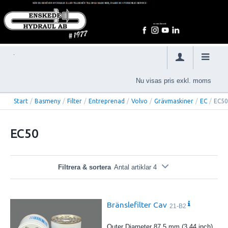
Nu visas pris exkl. moms
Start
/
Basmeny
/
Filter
/
Entreprenad
/
Volvo
/
Grävmaskiner
/
EC
/
EC5
EC50
Filtrera & sortera
Antal artiklar 4
Bränslefilter Cav
21-B2
Outer Diameter 87.5 mm (3.44 inch)