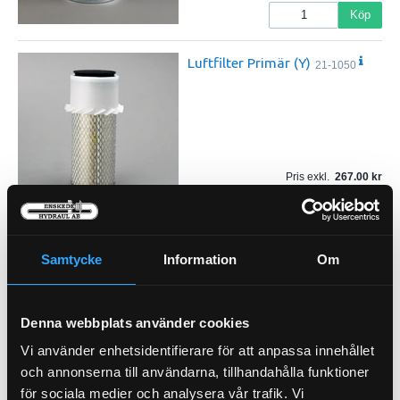
Köp
Luftfilter Primär (Y)
21-1050
Pris exkl.
267.00
Köp
Samtycke
Information
Om
Denna webbplats använder cookies
Vi använder enhetsidentifierare för att anpassa innehållet
P-NIPPEL BSP (1/2)
92-8
och annonserna till användarna, tillhandahålla funktioner
för sociala medier och analysera vår trafik. Vi