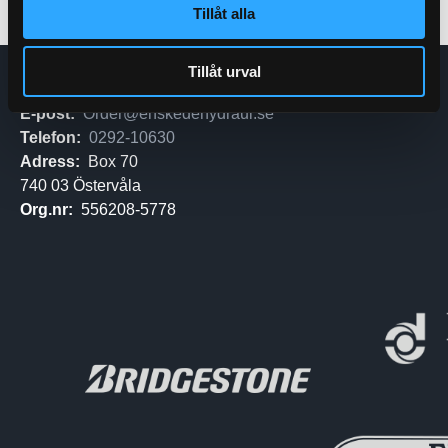
Tillåt alla
Tillåt urval
Enskede Hydraul AB
E-post:
Order@enskedehydraul.se
Telefon:
0292-10630
Adress:
Box 70
740 03 Östervåla
Org.nr:
556208-5778