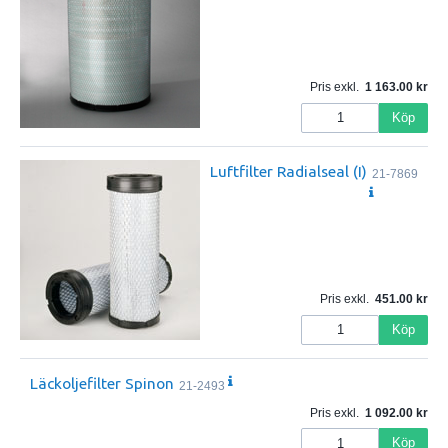
Pris exkl.
1 163.00
Köp
Luftfilter Radialseal (I)
21-7869
Pris exkl.
451.00
Köp
Läckoljefilter Spinon
21-2493
Pris exkl.
1 092.00
Köp