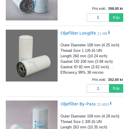
Pris exkl.
398.00
Köp
Oljefilter Longlife
21-M6
Outer Diameter 108 mm (4.25 inch)
Thread Size 1 1/8-16 UN
Length 260 mm (10.24 inch)
Gasket OD 100 mm (3.94 inch)
Gasket ID 92 mm (3.62 inch)
…
Efficiency 99% 38 micron
Pris exkl.
302.00
Köp
Oljefilter By-Pass
21-M10
Outer Diameter 109 mm (4.29 inch)
Thread Size 1 3/8-16 UN
Length 263 mm (10.35 inch)