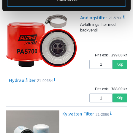
Köp
Andingsfilter
21-5700
Avluftningsfilter med
backventil
Pris exkl.
299.00
Köp
Hydraulfilter
21-90684
Pris exkl.
788.00
Köp
Kylvatten Filter
21-2096