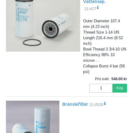
Vattensep.
21-477
Outer Diameter 107.4
mm (4.23 inch)
Thread Size 1-14 UN
Length 216.4 mm (8.52
inch)
Bowl Thread 3 3/4-10 UN
Efficiency 99% 10
micron
…
Collapse Burst 4 bar (58
psi)
Pris exkl.
546.00
Köp
Bränslefilter
21-0529