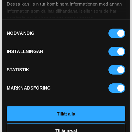
Dessa kan i sin tur kombinera informationen med annan
information som du har tillhandahållit eller som de har
samlat in när du har använt deras tjänster.
Pris exkl.
773.00
Samtyckesval
NÖDVÄNDIG
Köp
Pilotfilter
21-9371-2
INSTÄLLNINGAR
STATISTIK
MARKNADSFÖRING
Tillåt alla
Pris exkl.
264.00
Tillåt urval