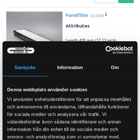
Panelfilter
21-0194
Attributes
Length 435 mm (17.13 inch)
Width 123 mm (4.84 inch)
Height 44 mm (1.73 inch)
Efficiency 99 Percent
Efficiency Test Std JIS D 1612
…
Samtycke
Information
Om
Primary Application VOLVO 1170
Pris exkl.
393.00
Köp
Denna webbplats använder cookies
Vi använder enhetsidentifierare för att anpassa innehållet
Hyttfilter
21-46148
och annonserna till användarna, tillhandahålla funktioner
för sociala medier och analysera vår trafik. Vi
vidarebefordrar även sådana identifierare och annan
information från din enhet till de sociala medier och
annons- och analysföretag som vi samarbetar med.