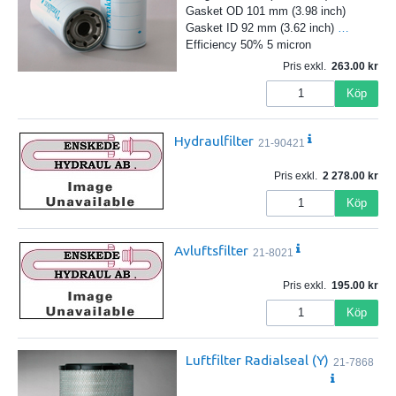
Gasket OD 101 mm (3.98 inch)
Gasket ID 92 mm (3.62 inch)
…
Efficiency 50% 5 micron
Pris exkl.
263.00
Köp
Hydraulfilter
21-90421
Pris exkl.
2 278.00
Köp
Avluftsfilter
21-8021
Pris exkl.
195.00
Köp
Luftfilter Radialseal (Y)
21-7868