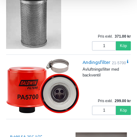
Pris exkl.
371.00
Köp
Andingsfilter
21-5700
Avluftningsfilter med
backventil
Pris exkl.
299.00
Köp
P-HYLSA 2SC 1/2"