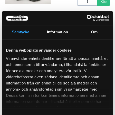
Köp
Hyttfilter
21-46148
Samtycke
Information
Om
Denna webbplats använder cookies
Vi använder enhetsidentifierare för att anpassa innehållet
och annonserna till användarna, tillhandahålla funktioner
Pris exkl.
773.00
för sociala medier och analysera vår trafik. Vi
Köp
vidarebefordrar även sådana identifierare och annan
information från din enhet till de sociala medier och
Hyttfilter
21-46098
annons- och analysföretag som vi samarbetar med.
Dessa kan i sin tur kombinera informationen med annan
information som du har tillhandahållit eller som de har
samlat in när du har använt deras tjänster.