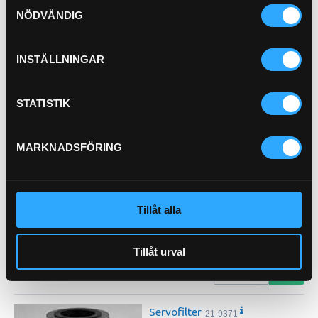
Samtyckesval
NÖDVÄNDIG
Pris exkl.
486.00
Köp
INSTÄLLNINGAR
Hydraulfilter Spinon
21-2382
Pris exkl.
706.00
STATISTIK
Köp
MARKNADSFÖRING
FILTER
21-4019
Tillåt alla
Tillåt urval
Pris exkl.
164.00
Köp
Servofilter
21-9371