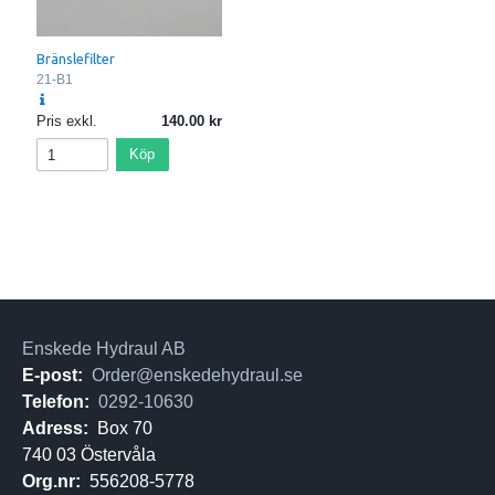
Bränslefilter
21-B1
Pris exkl.
140.00
Köp
Enskede Hydraul AB
E-post:
Order@enskedehydraul.se
Telefon:
0292-10630
Adress:
Box 70
740 03 Östervåla
Org.nr:
556208-5778