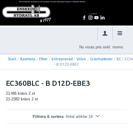
Nu visas pris exkl. moms
Start
/
Basmeny
/
Filter
/
Entreprenad
/
Volvo
/
Grävmaskiner
/
EC
/
EC36
- B D12D-EBE3
EC360BLC - B D12D-EBE3
21-M6 krävs 2 st
21-2382 krävs 2 st
Filtrera & sortera
Antal artiklar 14