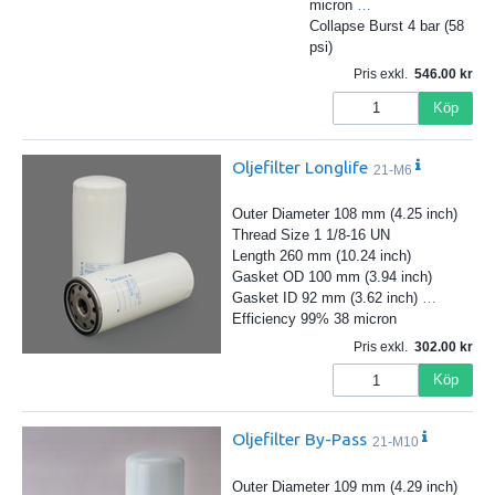
micron
…
Collapse Burst 4 bar (58
psi)
Pris exkl.
546.00
Köp
Oljefilter Longlife
21-M6
Outer Diameter 108 mm (4.25 inch)
Thread Size 1 1/8-16 UN
Length 260 mm (10.24 inch)
Gasket OD 100 mm (3.94 inch)
Gasket ID 92 mm (3.62 inch)
…
Efficiency 99% 38 micron
Pris exkl.
302.00
Köp
Oljefilter By-Pass
21-M10
Outer Diameter 109 mm (4.29 inch)