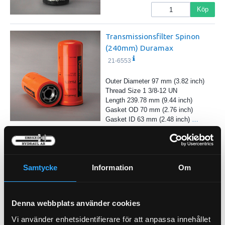
Köp
Transmissionsfilter Spinon
(240mm) Duramax
21-6553
Outer Diameter 97 mm (3.82 inch)
Thread Size 1 3/8-12 UN
Length 239.78 mm (9.44 inch)
Gasket OD 70 mm (2.76 inch)
Gasket ID 63 mm (2.48 inch)
…
Efficiency Beta 2 4 micron
Pris exkl.
646.00
Köp
Samtycke
Information
Om
Denna webbplats använder cookies
Vi använder enhetsidentifierare för att anpassa innehållet