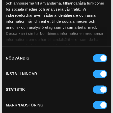
och annonserna till användarna, tillhandahålla funktioner
för sociala medier och analysera vår trafik. Vi
vidarebefordrar även sådana identifierare och annan
information från din enhet till de sociala medier och
annons- och analysföretag som vi samarbetar med.
Oljefilter Spinon (147mm)
Luftfilter Powercore Primär
Dessa kan i sin tur kombinera informationen med annan
21-M21
21-8666
information som du har tillhandahållit eller som de har
samlat in när du har använt deras tjänster.
Pris exkl.
242.00
Pris exkl.
1 311.00
Samtyckesval
Köp
Köp
NÖDVÄNDIG
INSTÄLLNINGAR
STATISTIK
MARKNADSFÖRING