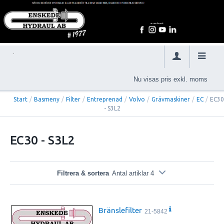
Nu visas pris exkl. moms
Start
/
Basmeny
/
Filter
/
Entreprenad
/
Volvo
/
Grävmaskiner
/
EC
/
EC3
- S3L2
EC30 - S3L2
Filtrera & sortera
Antal artiklar 4
Bränslefilter
21-5842