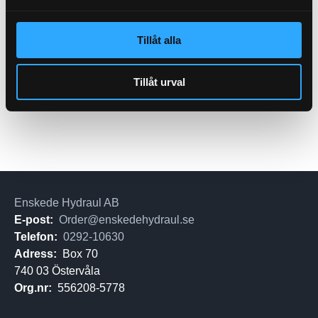
Luftfilter Powercore
Säkerhet
21-1560
Tillåt alla
Pris exkl.
810.00
Köp
Tillåt urval
Enskede Hydraul AB
E-post:
Order@enskedehydraul.se
Telefon:
0292-10630
Adress:
Box 70
740 03 Östervåla
Org.nr:
556208-5778