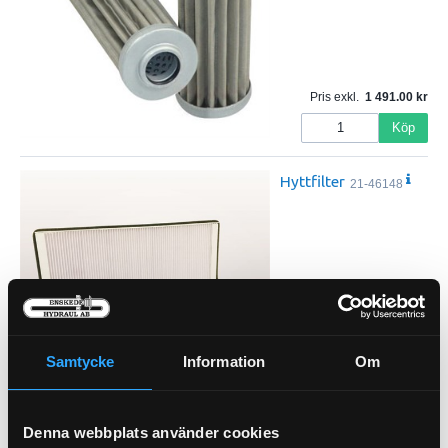
Pris exkl.
1 491.00
Köp
Hyttfilter
21-46148
Samtycke
Information
Om
Pris exkl.
773.00
Köp
Denna webbplats använder cookies