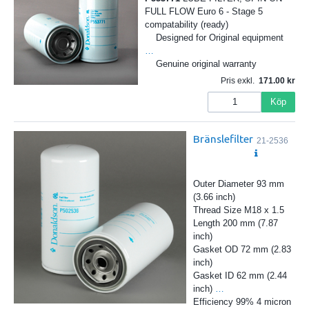
FULL FLOW Euro 6 - Stage 5
compatability (ready)
Designed for Original equipment
…
Genuine original warranty
Pris exkl.
171.00
Köp
Bränslefilter
21-2536
Outer Diameter 93 mm
(3.66 inch)
Thread Size M18 x 1.5
Length 200 mm (7.87
inch)
Gasket OD 72 mm (2.83
inch)
Gasket ID 62 mm (2.44
inch)
…
Efficiency 99% 4 micron