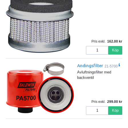
Pris exkl.
162.00
Köp
Andingsfilter
21-5700
Avluftningsfilter med
backventil
Pris exkl.
299.00
Köp