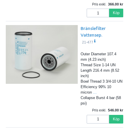
Pris exkl.
366.00
Köp
Bränslefilter
Vattensep.
21-477
Outer Diameter 107.4
mm (4.23 inch)
Thread Size 1-14 UN
Length 216.4 mm (8.52
inch)
Bowl Thread 3 3/4-10 UN
Efficiency 99% 10
micron
…
Collapse Burst 4 bar (58
psi)
Pris exkl.
546.00
Köp