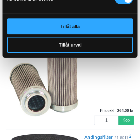
Pris exkl.
210.00
Köp
Tillåt alla
Pilotfilter
21-9371-2
Tillåt urval
Pris exkl.
264.00
Köp
Andingsfilter
21-8011