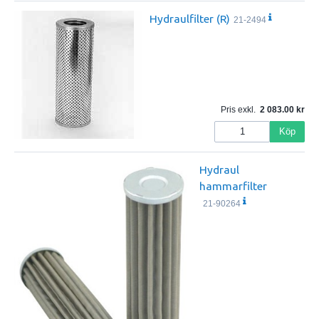
Hydraulfilter (R)
21-2494
Pris exkl.
2 083.00
Köp
Hydraul
hammarfilter
21-90264