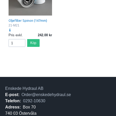
Oljefilter Spinon (147mm)
21-M21
Pris exkl.
242.00
Köp
Enskede Hydraul AB
E-post:
Order@enskedehydraul.se
Telefon:
0292-10630
Adress:
Box 70
740 03 Östervåla