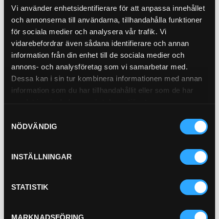
Panelfilter
Vi använder enhetsidentifierare för att anpassa innehållet
21-0194
och annonserna till användarna, tillhandahålla funktioner
Attributes
för sociala medier och analysera vår trafik. Vi
vidarebefordrar även sådana identifierare och annan
Length 435 mm (17.13 inch)
information från din enhet till de sociala medier och
Width 123 mm (4.84 inch)
Height 44 mm (1.73 inch)
annons- och analysföretag som vi samarbetar med.
Efficiency 99 Percent
Dessa kan i sin tur kombinera informationen med annan
Efficiency Test Std JIS D 1612
…
information som du har tillhandahållit eller som de har
Primary Application VOLVO 1170
samlat in när du har använt deras tjänster.
Pris exkl.
393.00
Samtyckesval
Köp
NÖDVÄNDIG
Hydraulfilter
21-6005
INSTÄLLNINGAR
Outer Diameter 93 mm (3.66 inch)
Thread Size 1 1/8-16 UN
Length 136 mm (5.35 inch)
STATISTIK
Gasket OD 72 mm (2.83 inch)
Gasket ID 62 mm (2.44 inch)
…
Efficiency Beta 2 7 micron
MARKNADSFÖRING