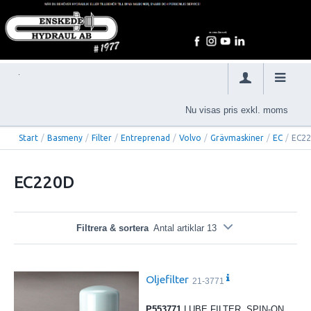
Nu visas pris exkl. moms
Start
/
Basmeny
/
Filter
/
Entreprenad
/
Volvo
/
Grävmaskiner
/
EC
/
EC2
EC220D
Filtrera & sortera
Antal artiklar 13
Oljefilter
21-3771
P553771
LUBE FILTER, SPIN-ON