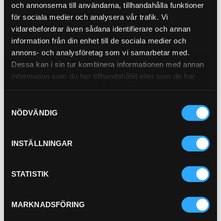
och annonserna till användarna, tillhandahålla funktioner
Avluftsfilter
21-5007
för sociala medier och analysera vår trafik. Vi
vidarebefordrar även sådana identifierare och annan
information från din enhet till de sociala medier och
annons- och analysföretag som vi samarbetar med.
Dessa kan i sin tur kombinera informationen med annan
information som du har tillhandahållit eller som de har
samlat in när du har använt deras tjänster.
Samtyckesval
Pris exkl.
944.00
NÖDVÄNDIG
Köp
INSTÄLLNINGAR
STATISTIK
MARKNADSFÖRING