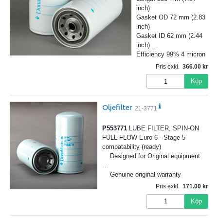
inch)
Gasket OD 72 mm (2.83
inch)
Gasket ID 62 mm (2.44
inch)
…
Efficiency 99% 4 micron
Pris exkl.
366.00
Köp
Oljefilter
21-3771
P553771
LUBE FILTER, SPIN-ON
FULL FLOW Euro 6 - Stage 5
compatability (ready)
Designed for Original equipment
…
Genuine original warranty
Pris exkl.
171.00
Köp