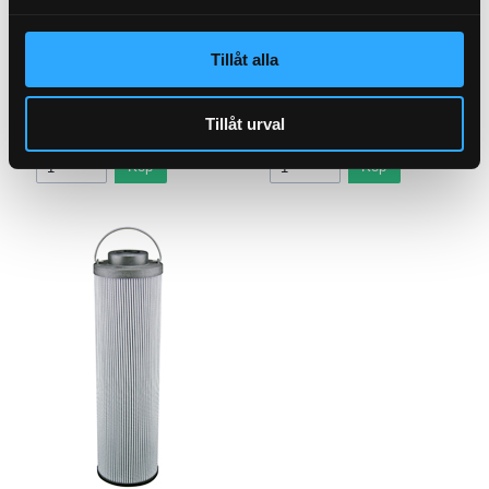
Andingsfilter
21-5700
Tillåt alla
Oljefilter Spinon (147mm)
21-M21
Tillåt urval
Pris exkl.
299.00
Pris exkl.
242.00
Köp
Köp