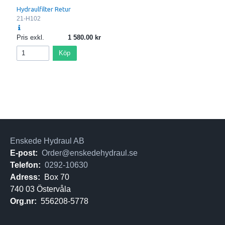
Hydraulfilter Retur
21-H102
Pris exkl.
1 580.00
Köp
Enskede Hydraul AB
E-post:
Order@enskedehydraul.se
Telefon:
0292-10630
Adress:
Box 70
740 03 Östervåla
Org.nr:
556208-5778