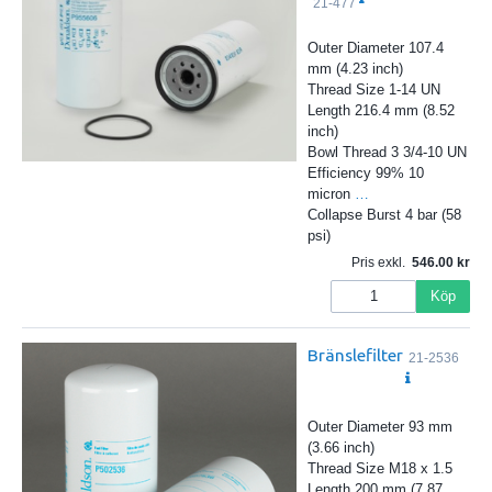
21-477
Outer Diameter 107.4
mm (4.23 inch)
Thread Size 1-14 UN
Length 216.4 mm (8.52
inch)
Bowl Thread 3 3/4-10 UN
Efficiency 99% 10
micron
…
Collapse Burst 4 bar (58
psi)
Pris exkl.
546.00
Köp
Bränslefilter
21-2536
Outer Diameter 93 mm
(3.66 inch)
Thread Size M18 x 1.5
Length 200 mm (7.87