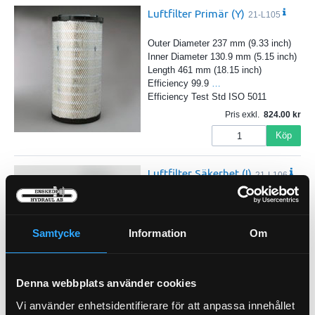
Luftfilter Primär (Y)
21-L105
Outer Diameter 237 mm (9.33 inch)
Inner Diameter 130.9 mm (5.15 inch)
Length 461 mm (18.15 inch)
Efficiency 99.9
…
Efficiency Test Std ISO 5011
Pris exkl.
824.00
Köp
Luftfilter Säkerhet (I)
21-L106
Outer Diameter 134.6 mm (5.30 inch)
Inner Diameter 94 mm (3.70 inch)
Length 449 mm (17.68 inch)
Samtycke
Information
Om
Efficiency Test Std ISO 5011
…
Primary Application VOLVO 1111
Pris exkl.
485.00
Denna webbplats använder cookies
Köp
Vi använder enhetsidentifierare för att anpassa innehållet