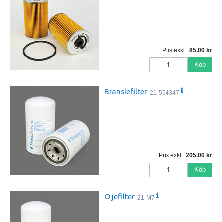
Pris exkl.
85.00
Köp
Bränslefilter
21-554347
Pris exkl.
205.00
Köp
Oljefilter
21-M7