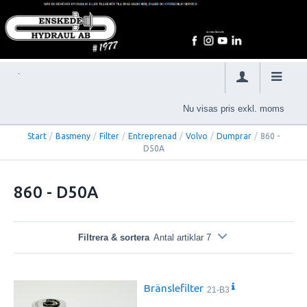
Nu visas pris exkl. moms
Start
/
Basmeny
/
Filter
/
Entreprenad
/
Volvo
/
Dumprar
/
860 -
D50A
860 - D50A
Filtrera & sortera
Antal artiklar 7
Bränslefilter
21-B3