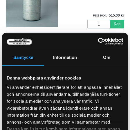
Pris exkl.
515.00
Köp
Luftfilter Säkerhet (I)
21-L29
Samtycke
Information
Om
Pris exkl.
485.00
Denna webbplats använder cookies
Köp
Vi använder enhetsidentifierare för att anpassa innehållet
och annonserna till användarna, tillhandahålla funktioner
CONV.FILTER 7309P
för sociala medier och analysera vår trafik. Vi
21-C1
vidarebefordrar även sådana identifierare och annan
information från din enhet till de sociala medier och
annons- och analysföretag som vi samarbetar med.
Dessa kan i sin tur kombinera informationen med annan