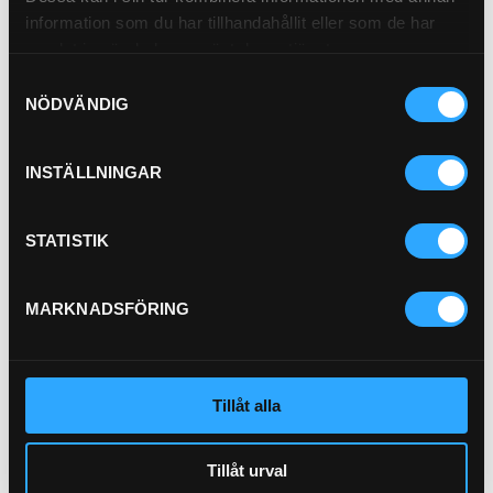
information som du har tillhandahållit eller som de har
Pris exkl.
307.00
samlat in när du har använt deras tjänster.
Köp
Samtyckesval
NÖDVÄNDIG
INSTÄLLNINGAR
STATISTIK
P-NIPPEL BSP (1/2)
92-8
MARKNADSFÖRING
Bränslefilter
21-B1
Tillåt alla
Pris exkl.
140.00
Pris exkl.
46.90
Köp
Köp
Tillåt urval