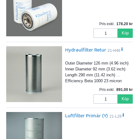
Pris exkl.
178.20
Köp
Hydraulfilter Retur
21-H46
Outer Diameter 126 mm (4.96 inch)
Inner Diameter 92 mm (3.62 inch)
Length 290 mm (11.42 inch)
…
Efficiency Beta 1000 23 micron
Pris exkl.
891.00
Köp
Luftfilter Primär (Y)
21-L28