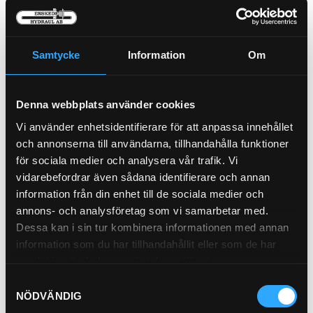
Pris exkl.
1 242.00
Köp
Samtycke
Information
Om
Luftfilter Primär (Y)
21-L91
Denna webbplats använder cookies
Vi använder enhetsidentifierare för att anpassa innehållet
och annonserna till användarna, tillhandahålla funktioner
Pris exkl.
485.00
för sociala medier och analysera vår trafik. Vi
Köp
vidarebefordrar även sådana identifierare och annan
information från din enhet till de sociala medier och
annons- och analysföretag som vi samarbetar med.
Luftfilter Säkerhet (I)
21-L92
Dessa kan i sin tur kombinera informationen med annan
information som du har tillhandahållit eller som de har
samlat in när du har använt deras tjänster.
Samtyckesval
NÖDVÄNDIG
Pris exkl.
428.00