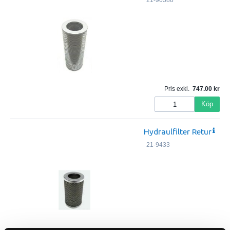
21-90388
Pris exkl.
747.00
Köp
Hydraulfilter Retur
21-9433