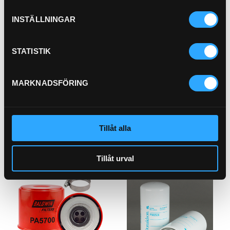
Köp
INSTÄLLNINGAR
Andingsfilter
21-21201
STATISTIK
Pris exkl.
396.00
Köp
MARKNADSFÖRING
Hyttfilter
21-46220
Pris exkl.
227.00
Tillåt alla
Köp
Tillåt urval