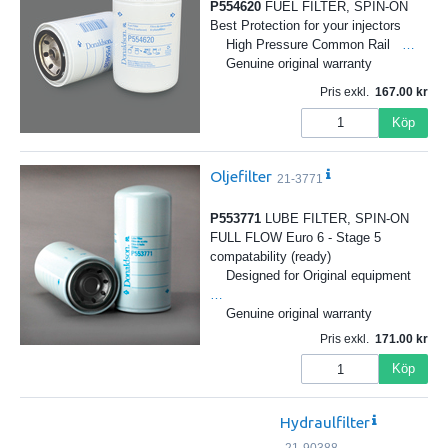
P554620
FUEL FILTER, SPIN-ON
Best Protection for your injectors
High Pressure Common Rail
…
Genuine original warranty
Pris exkl.
167.00
Köp
Oljefilter
21-3771
P553771
LUBE FILTER, SPIN-ON
FULL FLOW Euro 6 - Stage 5
compatability (ready)
Designed for Original equipment
…
Genuine original warranty
Pris exkl.
171.00
Köp
Hydraulfilter