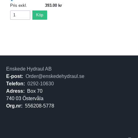
Pris exkl.
393.00
Köp
Enskede Hydraul AB
E-post:
Order@enskedehydraul.se
Telefon:
0292-10630
Adress:
Box 70
740 03 Östervåla
Org.nr:
556208-5778