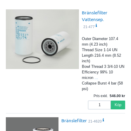
Bränslefilter
Vattensep.
21-477
Outer Diameter 107.4
mm (4.23 inch)
Thread Size 1-14 UN
Length 216.4 mm (8.52
inch)
Bowl Thread 3 3/4-10 UN
Efficiency 99% 10
micron
…
Collapse Burst 4 bar (58
psi)
Pris exkl.
546.00
Köp
Bränslefilter
21-4620