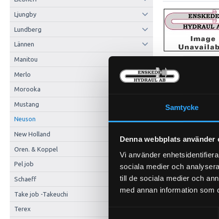
Ljungby
Lundberg
Lännen
Manitou
Merlo
Morooka
Mustang
Samtycke
Neuson
New Holland
Denna webbplats använder 
Oren. & Koppel
Vi använder enhetsidentifierar
Pel job
sociala medier och analysera 
Andingsfilter
21-5700
till de sociala medier och a
Schaeff
med annan information som du 
Take job -Takeuchi
Terex
Samtyckesval