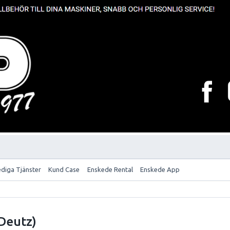
ediga Tjänster
Kund Case
Enskede Rental
Enskede App
Deutz)