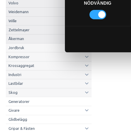
Pris exkl.
NÖDVÄNDIG
Volvo
Kö
Weidemann
Wille
Zettelmayer
Åkerman
Jordbruk
Kompressor
Krossaggregat
Industri
Lastbilar
Skog
Generatorer
Givare
Glidbelägg
Gripar & Fästen