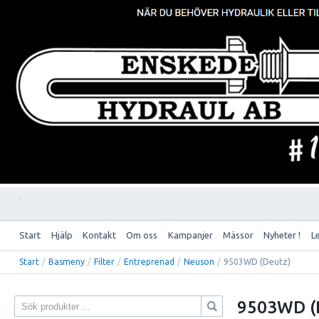
Start
Hjälp
Kontakt
Om oss
Kampanjer
Mässor
Nyheter !
L
Start
/
Basmeny
/
Filter
/
Entreprenad
/
Neuson
/
9503WD (Deutz)
9503WD (