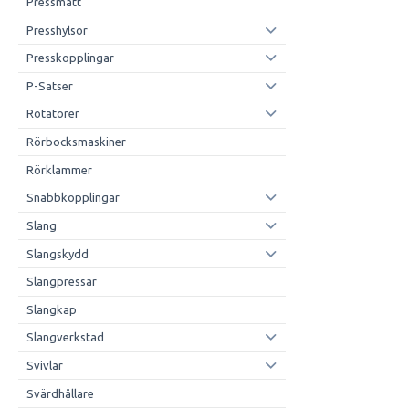
Pressmått
Presshylsor
Presskopplingar
P-Satser
Rotatorer
Rörbocksmaskiner
Rörklammer
Snabbkopplingar
Slang
Slangskydd
Slangpressar
Slangkap
Slangverkstad
Svivlar
Svärdhållare