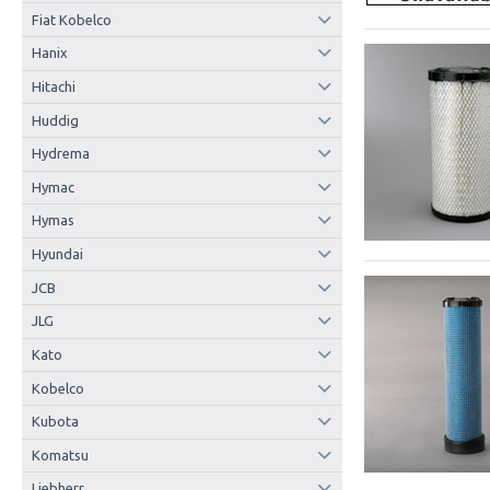
Fiat Kobelco
Hanix
Hitachi
Huddig
Hydrema
Hymac
Hymas
Hyundai
JCB
JLG
Kato
Kobelco
Kubota
Komatsu
Liebherr