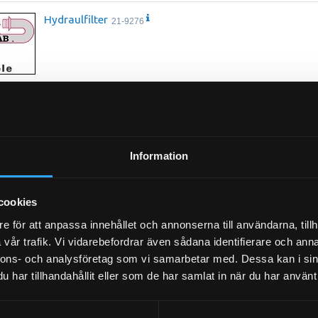
Hydraulfilter
21-9276
Information
cookies
e för att anpassa innehållet och annonserna till användarna, tillh
vår trafik. Vi vidarebefordrar även sådana identifierare och anna
nnons- och analysföretag som vi samarbetar med. Dessa kan i sin
Panelfil
har tillhandahållit eller som de har samlat in när du har använt 
21-019
Bränslefilter
21-2536