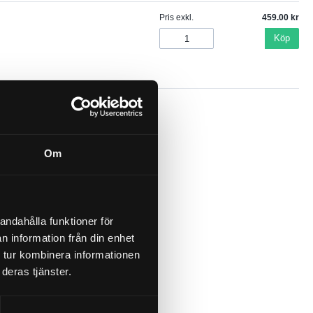
Pris exkl.
459.00
Köp
Om
andahålla funktioner för
n information från din enhet
 tur kombinera informationen
ter
deras tjänster.
4