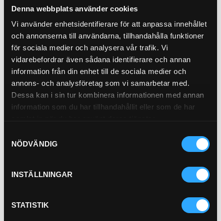
Denna webbplats använder cookies
Köp
Vi använder enhetsidentifierare för att anpassa innehållet
och annonserna till användarna, tillhandahålla funktioner
för sociala medier och analysera vår trafik. Vi
vidarebefordrar även sådana identifierare och annan
information från din enhet till de sociala medier och
annons- och analysföretag som vi samarbetar med.
Dessa kan i sin tur kombinera informationen med annan
information som du har tillhandahållit eller som de har
samlat in när du har använt deras tjänster.
Samtyckesval
Oljefilter
Bränslefilter
NÖDVÄNDIG
21-0162
21-0643
Pris exkl.
110.00
Pris exkl.
172.00
INSTÄLLNINGAR
Köp
Köp
STATISTIK