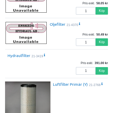
Pris exkl.
58.05
Köp
Oljefilter
21-4370
Pris exkl.
50.49
Köp
Hydraulfilter
21-3419
Pris exkl.
391.00
Köp
Luftfilter Primär (Y)
21-2768