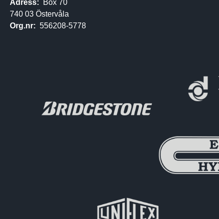
Adress:
Box 70
740 03 Östervåla
Org.nr:
556208-5778