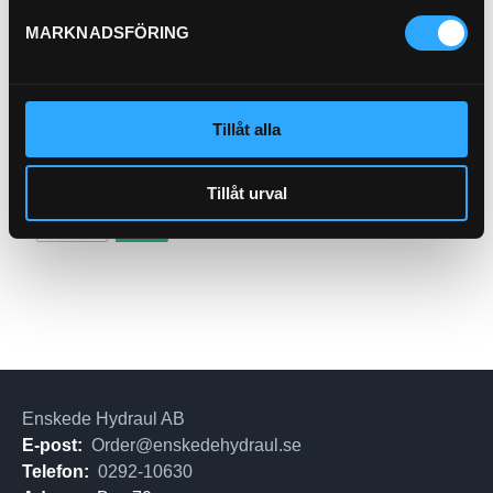
MARKNADSFÖRING
Tillåt alla
Andingsfilter
21-5700
Pris exkl.
299.00
Tillåt urval
Köp
Enskede Hydraul AB
E-post:
Order@enskedehydraul.se
Telefon:
0292-10630