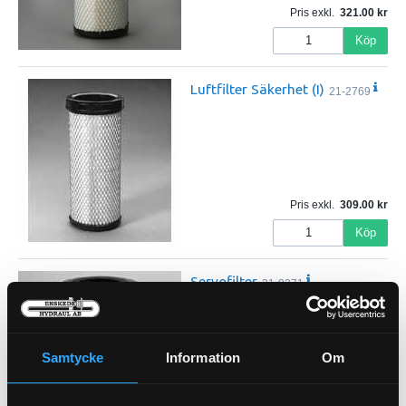
Pris exkl.
321.00
Köp
Luftfilter Säkerhet (I)
21-2769
Pris exkl.
309.00
Köp
Servofilter
21-9371
Samtycke
Information
Om
Pris exkl.
371.00