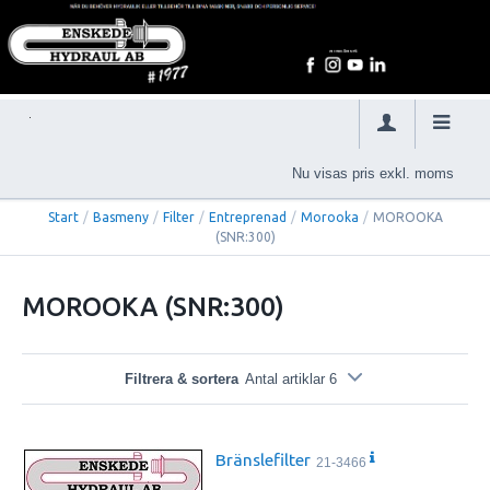
Nu visas pris exkl. moms
Start
/
Basmeny
/
Filter
/
Entreprenad
/
Morooka
/
MOROOKA
(SNR:300)
MOROOKA (SNR:300)
Filtrera & sortera
Antal artiklar 6
Bränslefilter
21-3466