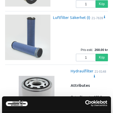
Köp
Luftfilter Säkerhet (I)
21-7639
Pris exkl.
268.00
Köp
Hydraulfilter
21-0148
Attributes
Outer Diameter 128.9
mm (5.07 inch)
Thread Size 1 1/4 BSP/G
Length 180.2 mm (7.09