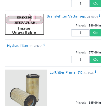
Köp
Bränslefilter Vattensep.
21-0904
Pris exkl.
280.00
Köp
Hydraulfilter
21-2869/1
Pris exkl.
577.00
Köp
Luftfilter Primär (Y)
21-1039
Pris exkl.
385.00