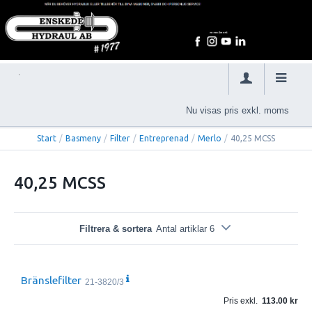
Nu visas pris exkl. moms
Start
/
Basmeny
/
Filter
/
Entreprenad
/
Merlo
/
40,25 MCSS
40,25 MCSS
Filtrera & sortera
Antal artiklar 6
Bränslefilter
21-3820/3
Pris exkl.
113.00