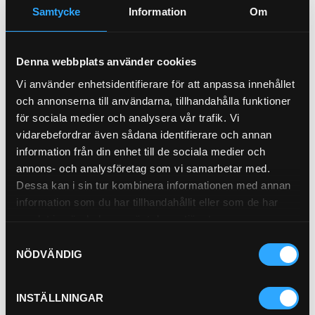
inch)
Samtycke
Information
Om
Gasket OD 106.8 mm
(4.20 inch)
…
Gasket ID 97 mm (3.82
Denna webbplats använder cookies
inch)
Pris exkl.
370.00
Vi använder enhetsidentifierare för att anpassa innehållet
och annonserna till användarna, tillhandahålla funktioner
Köp
för sociala medier och analysera vår trafik. Vi
vidarebefordrar även sådana identifierare och annan
information från din enhet till de sociala medier och
Hydraulfilter
annons- och analysföretag som vi samarbetar med.
21-5043
Dessa kan i sin tur kombinera informationen med annan
information som du har tillhandahållit eller som de har
samlat in när du har använt deras tjänster.
Samtyckesval
NÖDVÄNDIG
Hydraulfilter
INSTÄLLNINGAR
21-99