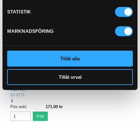
Pris exkl.
661.00
Pris exkl.
254.00
STATISTIK
Köp
Köp
MARKNADSFÖRING
Tillåt alla
Tillåt urval
Oljefilter
21-3771
Pris exkl.
171.00
Köp