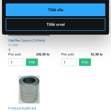
Tillåt alla
P-NIPPEL JIC (1/2x7/8-14)
72-8-10
Tillåt urval
Oljefilter Spinon (147mm)
21-M21
Pris exkl.
242.00
Pris exkl.
61.90
Köp
Köp
P-HYLSA R2/R9 3/4