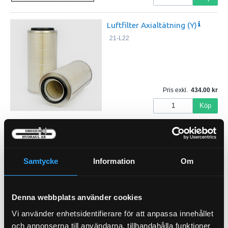
Luftfilter Axialtätning (Y)
21-L22
Pris exkl.
434.00
Köp
Luftfilter Axialtätning (I)
21-L23
Samtycke
Information
Om
Denna webbplats använder cookies
Pris exkl.
393.00
Vi använder enhetsidentifierare för att anpassa innehållet
Köp
och annonserna till användarna, tillhandahålla funktioner