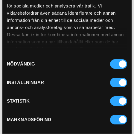
för sociala medier och analysera vår trafik. Vi
Hyttfilter
21-0449
vidarebefordrar även sådana identifierare och annan
Pris exkl.
796.00
information från din enhet till de sociala medier och
Köp
annons- och analysföretag som vi samarbetar med.
Dessa kan i sin tur kombinera informationen med annan
Transmissionfilter Spinon
information som du har tillhandahållit eller som de har
samlat in när du har använt deras tjänster.
21-T14
Samtyckesval
Outer Diameter 97 mm (3.82 inch)
NÖDVÄNDIG
Thread Size 1 3/8-12 UN
Length 151.7 mm (5.97 inch)
Gasket OD 70 mm (2.76 inch)
INSTÄLLNINGAR
Gasket ID 63 mm (2.48 inch)
…
Efficiency Beta 2 4 micron
Pris exkl.
576.00
STATISTIK
Köp
MARKNADSFÖRING