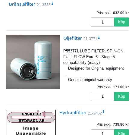
Bränslefilter
21-3735
Pris exkl.
632.00
Köp
Oljefilter
21-3771
P553771
LUBE FILTER, SPIN-ON
FULL FLOW Euro 6 - Stage 5
compatability (ready)
Designed for Original equipment
…
Genuine original warranty
Pris exkl.
171.00
Köp
Hydraulfilter
21-2462
Pris exkl.
739.80
Köp