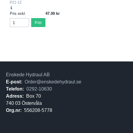
P21-12
Pris exkl.
47.00
Köp
Enskede Hydraul AB
E-post:
Order@enskedehydraul.se
Telefon:
0292-10630
Adress:
Box 70
740 03 Östervåla
Org.nr:
556208-5778