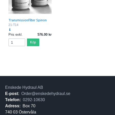
Transmissionfilter Spinon
21-T14
Pris exkl.
576.00
Köp
Enskede Hydraul AB
E-post:
Order@enskedehydraul.se
Telefon:
0292-10630
Adress:
Box 70
740 03 Östervåla