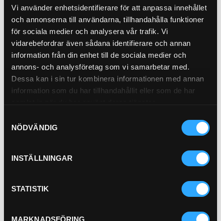
21-H21M
Vi använder enhetsidentifierare för att anpassa innehållet
och annonserna till användarna, tillhandahålla funktioner
för sociala medier och analysera vår trafik. Vi
vidarebefordrar även sådana identifierare och annan
information från din enhet till de sociala medier och
annons- och analysföretag som vi samarbetar med.
Dessa kan i sin tur kombinera informationen med annan
Pris exkl.
1 259.00
information som du har tillhandahållit eller som de har
Köp
samlat in när du har använt deras tjänster.
Samtyckesval
HÖGTRYCKSFILTER
NÖDVÄNDIG
21-19257
Pris exkl.
1 917.00
INSTÄLLNINGAR
Köp
Avluftsfilter Vattenabsorb
STATISTIK
21-522
Pris exkl.
2 912.00
Köp
MARKNADSFÖRING