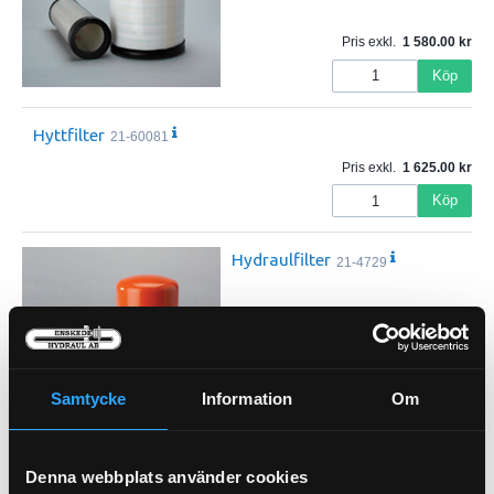
Pris exkl.
1 580.00
Köp
Hyttfilter
21-60081
Pris exkl.
1 625.00
Köp
Hydraulfilter
21-4729
Samtycke
Information
Om
Pris exkl.
565.00
Köp
Denna webbplats använder cookies
Hydraulfilter