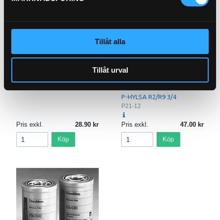
P-HYLSA 2SC 1/2"
Tillåt alla
PU11-8
Tillåt urval
P-HYLSA R2/R9 3/4
P21-12
Pris exkl.
28.90
Pris exkl.
47.00
Köp
Köp