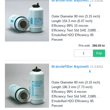
Bränslefilter Bajonett
21-53036
Outer Diameter 80 mm (3.15 inch)
Length 154.3 mm (6.07 inch)
Efficiency 99% 15 micron
Efficiency Test Std SAE J1985
…
Emulsified H2O Efficiency 95
Percent
Pris exkl.
386.00
Köp
Bränslefilter Bajonett
21-53052
Outer Diameter 80 mm (3.15 inch)
Length 196.3 mm (7.73 inch)
Efficiency 99% 4 micron
Efficiency Test Std SAE J1985
…
Emulsified H2O Efficiency 95
Percent