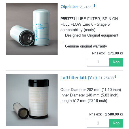
Oljefilter
21-3771
P553771
LUBE FILTER, SPIN-ON
FULL FLOW Euro 6 - Stage 5
compatability (ready)
Designed for Original equipment
…
Genuine original warranty
Pris exkl.
171.00
Köp
Luftfilter kitt (Y+I)
21-25438
Outer Diameter 282 mm (11.10 inch)
Inner Diameter 148 mm (5.83 inch)
Length 512 mm (20.16 inch)
Pris exkl.
1 580.00
Köp