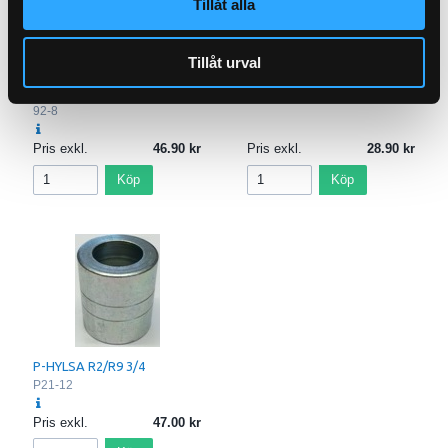
Tillåt alla
P-HYLSA 2SC 1/2"
PU11-8
Tillåt urval
P-NIPPEL BSP (1/2)
92-8
Pris exkl.
46.90
Pris exkl.
28.90
Köp
Köp
P-HYLSA R2/R9 3/4
P21-12
Pris exkl.
47.00