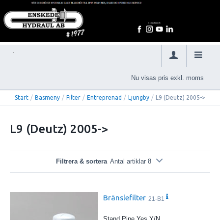
Nu visas pris exkl. moms
Start
/
Basmeny
/
Filter
/
Entreprenad
/
Ljungby
/
L9 (Deutz) 2005->
L9 (Deutz) 2005->
Filtrera & sortera
Antal artiklar 8
Bränslefilter
21-B1
Stand Pipe Yes Y/N