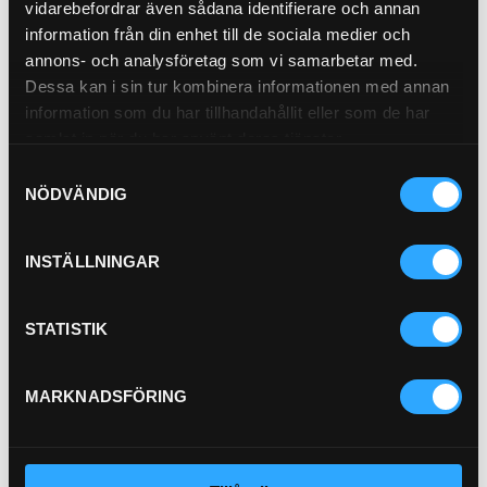
Luftfilter Primär (Y)
vidarebefordrar även sådana identifierare och annan
21-5390
information från din enhet till de sociala medier och
annons- och analysföretag som vi samarbetar med.
Dessa kan i sin tur kombinera informationen med annan
information som du har tillhandahållit eller som de har
samlat in när du har använt deras tjänster.
Pris exkl.
1 198.00
Samtyckesval
Köp
NÖDVÄNDIG
Hydraulfilter
21-4729
INSTÄLLNINGAR
STATISTIK
Pris exkl.
565.00
MARKNADSFÖRING
Köp