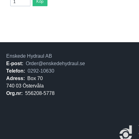
Köp
Enskede Hydraul AB
E-post:
Order@enskedehydraul.se
Telefon:
0292-10630
Adress:
Box 70
740 03 Östervåla
Org.nr:
556208-5778