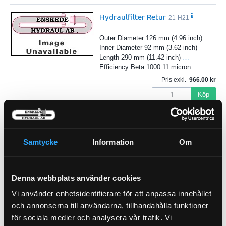
Hydraulfilter Retur
21-H21
Outer Diameter 126 mm (4.96 inch)
Inner Diameter 92 mm (3.62 inch)
Length 290 mm (11.42 inch)
…
Efficiency Beta 1000 11 micron
Pris exkl.
966.00
Köp
Andingsfilter
21-5700
Avluftningsfilter med
Samtycke
Information
Om
backventil
Denna webbplats använder cookies
Pris exkl.
299.00
Vi använder enhetsidentifierare för att anpassa innehållet
Köp
och annonserna till användarna, tillhandahålla funktioner
för sociala medier och analysera vår trafik. Vi